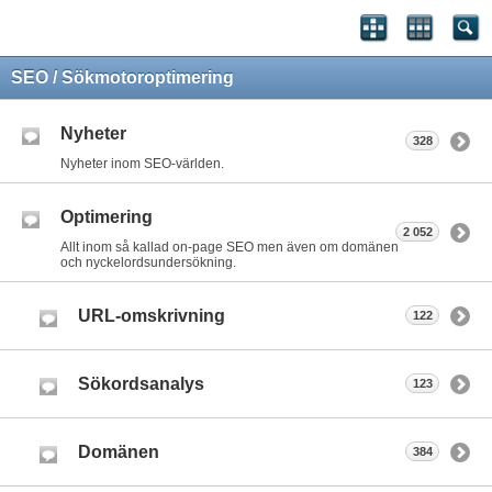
SEO / Sökmotoroptimering
Nyheter
328
Nyheter inom SEO-världen.
Optimering
2 052
Allt inom så kallad on-page SEO men även om domänen
och nyckelordsundersökning.
URL-omskrivning
122
Sökordsanalys
123
Domänen
384