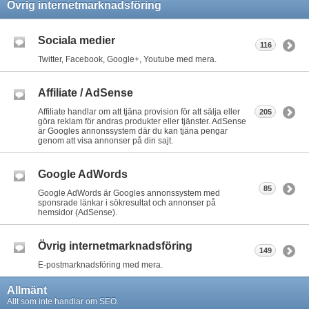
Övrig internetmarknadsföring
Sociala medier
116
Twitter, Facebook, Google+, Youtube med mera.
Affiliate / AdSense
Affiliate handlar om att tjäna provision för att sälja eller
205
göra reklam för andras produkter eller tjänster. AdSense
är Googles annonssystem där du kan tjäna pengar
genom att visa annonser på din sajt.
Google AdWords
85
Google AdWords är Googles annonssystem med
sponsrade länkar i sökresultat och annonser på
hemsidor (AdSense).
Övrig internetmarknadsföring
149
E-postmarknadsföring med mera.
Allmänt
Allt som inte handlar om SEO.