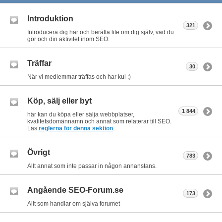
Introduktion
321
Introducera dig här och berätta lite om dig själv, vad du
gör och din aktivitet inom SEO.
Träffar
30
När vi medlemmar träffas och har kul :)
Köp, sälj eller byt
1 844
här kan du köpa eller sälja webbplatser,
kvalitetsdomännamn och annat som relaterar till SEO.
Läs
reglerna för denna sektion
.
Övrigt
783
Allt annat som inte passar in någon annanstans.
Angående SEO-Forum.se
173
Allt som handlar om själva forumet