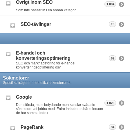
Övrigt inom SEO
1 004
Som inte passar in i en annan kategori
SEO-tävlingar
19
E-handel och
konverteringsoptimering
69
SEO och marknadsföring för e-handel,
konverteringsoptimering osv.
Sökmotorer
Specifika frågor runt de olika sökmotorerna.
Google
1 020
Den största, mest betydande men kanske svåraste
sökmotorn att jobba med. Eniro inkluderas här eftersom
de har samma index.
PageRank
94