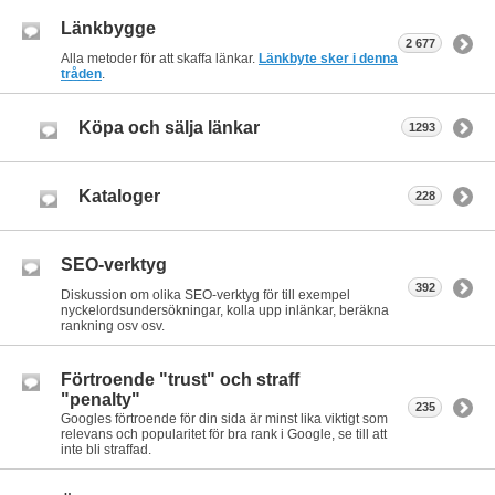
Länkbygge
2 677
Alla metoder för att skaffa länkar.
Länkbyte sker i denna
tråden
.
Köpa och sälja länkar
1293
Kataloger
228
SEO-verktyg
392
Diskussion om olika SEO-verktyg för till exempel
nyckelordsundersökningar, kolla upp inlänkar, beräkna
rankning osv osv.
Förtroende "trust" och straff
"penalty"
235
Googles förtroende för din sida är minst lika viktigt som
relevans och popularitet för bra rank i Google, se till att
inte bli straffad.