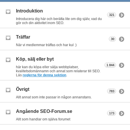
Introduktion
321
Introducera dig här och berätta lite om dig själv, vad du
gör och din aktivitet inom SEO.
Träffar
30
När vi medlemmar träffas och har kul :)
Köp, sälj eller byt
1 844
här kan du köpa eller sälja webbplatser,
kvalitetsdomännamn och annat som relaterar till SEO.
Läs
reglerna för denna sektion
.
Övrigt
783
Allt annat som inte passar in någon annanstans.
Angående SEO-Forum.se
173
Allt som handlar om själva forumet