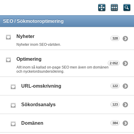
SEO / Sökmotoroptimering
Nyheter
328
Nyheter inom SEO-världen.
Optimering
2 052
Allt inom så kallad on-page SEO men även om domänen
och nyckelordsundersökning.
URL-omskrivning
122
Sökordsanalys
123
Domänen
384