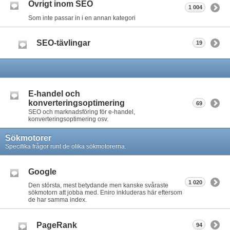
Övrigt inom SEO
1 004
Som inte passar in i en annan kategori
SEO-tävlingar
19
E-handel och
konverteringsoptimering
69
SEO och marknadsföring för e-handel,
konverteringsoptimering osv.
Sökmotorer
Specifika frågor runt de olika sökmotorerna.
Google
1 020
Den största, mest betydande men kanske svåraste
sökmotorn att jobba med. Eniro inkluderas här eftersom
de har samma index.
PageRank
94