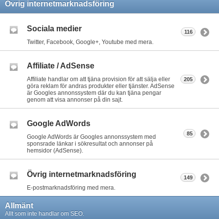
Övrig internetmarknadsföring
Sociala medier
116
Twitter, Facebook, Google+, Youtube med mera.
Affiliate / AdSense
Affiliate handlar om att tjäna provision för att sälja eller
205
göra reklam för andras produkter eller tjänster. AdSense
är Googles annonssystem där du kan tjäna pengar
genom att visa annonser på din sajt.
Google AdWords
85
Google AdWords är Googles annonssystem med
sponsrade länkar i sökresultat och annonser på
hemsidor (AdSense).
Övrig internetmarknadsföring
149
E-postmarknadsföring med mera.
Allmänt
Allt som inte handlar om SEO.