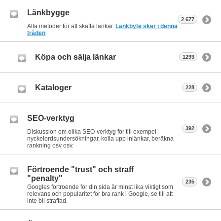
Länkbygge
2 677
Alla metoder för att skaffa länkar.
Länkbyte sker i denna
tråden
.
Köpa och sälja länkar
1293
Kataloger
228
SEO-verktyg
392
Diskussion om olika SEO-verktyg för till exempel
nyckelordsundersökningar, kolla upp inlänkar, beräkna
rankning osv osv.
Förtroende "trust" och straff
"penalty"
235
Googles förtroende för din sida är minst lika viktigt som
relevans och popularitet för bra rank i Google, se till att
inte bli straffad.