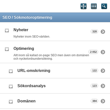
SEO / Sökmotoroptimering
Nyheter
328
Nyheter inom SEO-världen.
Optimering
2 052
Allt inom så kallad on-page SEO men även om domänen
och nyckelordsundersökning.
URL-omskrivning
122
Sökordsanalys
123
Domänen
384