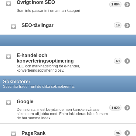
Övrigt inom SEO
1 004
Som inte passar in i en annan kategori
SEO-tävlingar
19
E-handel och
konverteringsoptimering
69
SEO och marknadsföring för e-handel,
konverteringsoptimering osv.
Sökmotorer
Specifika frågor runt de olika sökmotorerna.
Google
1 020
Den största, mest betydande men kanske svåraste
sökmotorn att jobba med. Eniro inkluderas här eftersom
de har samma index.
PageRank
94