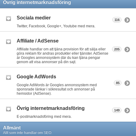
Övrig internetmarknadsföring
Sociala medier
116
Twitter, Facebook, Google+, Youtube med mera.
Affiliate / AdSense
Affiliate handlar om att tjäna provision för att sälja eller
205
göra reklam för andras produkter eller tjänster. AdSense
är Googles annonssystem där du kan tjäna pengar
genom att visa annonser på din sajt.
Google AdWords
85
Google AdWords är Googles annonssystem med
sponsrade länkar i sökresultat och annonser på
hemsidor (AdSense).
Övrig internetmarknadsföring
149
E-postmarknadsföring med mera.
Allmänt
Allt som inte handlar om SEO.