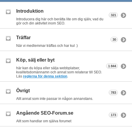
Introduktion
321
Introducera dig här och berätta lite om dig själv, vad du
gör och din aktivitet inom SEO.
Träffar
30
När vi medlemmar träffas och har kul :)
Köp, sälj eller byt
1 844
här kan du köpa eller sälja webbplatser,
kvalitetsdomännamn och annat som relaterar till SEO.
Läs
reglerna för denna sektion
.
Övrigt
783
Allt annat som inte passar in någon annanstans.
Angående SEO-Forum.se
173
Allt som handlar om själva forumet