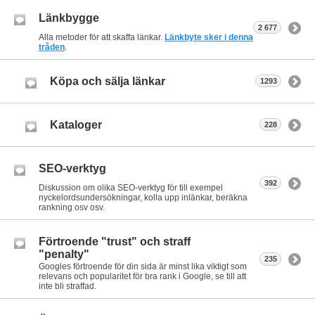
Länkbygge
2 677
Alla metoder för att skaffa länkar.
Länkbyte sker i denna
tråden
.
Köpa och sälja länkar
1293
Kataloger
228
SEO-verktyg
392
Diskussion om olika SEO-verktyg för till exempel
nyckelordsundersökningar, kolla upp inlänkar, beräkna
rankning osv osv.
Förtroende "trust" och straff
"penalty"
235
Googles förtroende för din sida är minst lika viktigt som
relevans och popularitet för bra rank i Google, se till att
inte bli straffad.