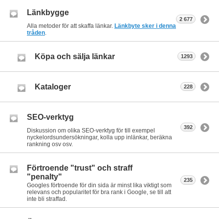
Länkbygge
2 677
Alla metoder för att skaffa länkar.
Länkbyte sker i denna
tråden
.
Köpa och sälja länkar
1293
Kataloger
228
SEO-verktyg
392
Diskussion om olika SEO-verktyg för till exempel
nyckelordsundersökningar, kolla upp inlänkar, beräkna
rankning osv osv.
Förtroende "trust" och straff
"penalty"
235
Googles förtroende för din sida är minst lika viktigt som
relevans och popularitet för bra rank i Google, se till att
inte bli straffad.