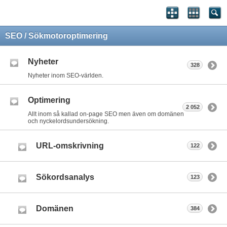
SEO / Sökmotoroptimering
Nyheter
328
Nyheter inom SEO-världen.
Optimering
2 052
Allt inom så kallad on-page SEO men även om domänen
och nyckelordsundersökning.
URL-omskrivning
122
Sökordsanalys
123
Domänen
384