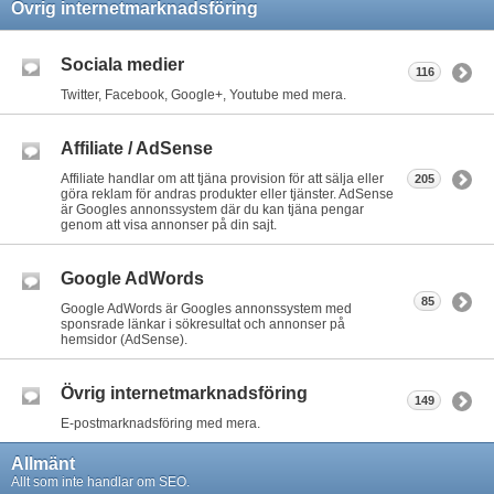
Övrig internetmarknadsföring
Sociala medier
116
Twitter, Facebook, Google+, Youtube med mera.
Affiliate / AdSense
Affiliate handlar om att tjäna provision för att sälja eller
205
göra reklam för andras produkter eller tjänster. AdSense
är Googles annonssystem där du kan tjäna pengar
genom att visa annonser på din sajt.
Google AdWords
85
Google AdWords är Googles annonssystem med
sponsrade länkar i sökresultat och annonser på
hemsidor (AdSense).
Övrig internetmarknadsföring
149
E-postmarknadsföring med mera.
Allmänt
Allt som inte handlar om SEO.