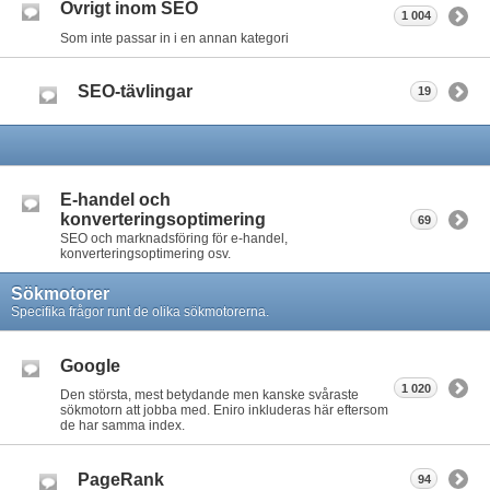
Övrigt inom SEO
1 004
Som inte passar in i en annan kategori
SEO-tävlingar
19
E-handel och
konverteringsoptimering
69
SEO och marknadsföring för e-handel,
konverteringsoptimering osv.
Sökmotorer
Specifika frågor runt de olika sökmotorerna.
Google
1 020
Den största, mest betydande men kanske svåraste
sökmotorn att jobba med. Eniro inkluderas här eftersom
de har samma index.
PageRank
94