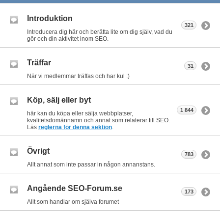
Introduktion
321
Introducera dig här och berätta lite om dig själv, vad du
gör och din aktivitet inom SEO.
Träffar
31
När vi medlemmar träffas och har kul :)
Köp, sälj eller byt
1 844
här kan du köpa eller sälja webbplatser,
kvalitetsdomännamn och annat som relaterar till SEO.
Läs
reglerna för denna sektion
.
Övrigt
783
Allt annat som inte passar in någon annanstans.
Angående SEO-Forum.se
173
Allt som handlar om själva forumet