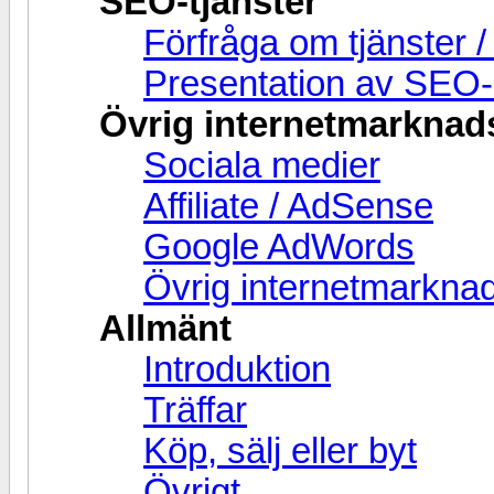
SEO-tjänster
Förfråga om tjänster 
Presentation av SEO-
Övrig internetmarknad
Sociala medier
Affiliate / AdSense
Google AdWords
Övrig internetmarknad
Allmänt
Introduktion
Träffar
Köp, sälj eller byt
Övrigt