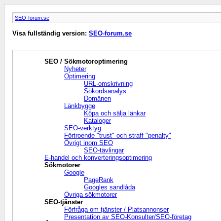
SEO-forum.se
Visa fullständig version:
SEO-forum.se
SEO / Sökmotoroptimering
Nyheter
Optimering
URL-omskrivning
Sökordsanalys
Domänen
Länkbygge
Köpa och sälja länkar
Kataloger
SEO-verktyg
Förtroende "trust" och straff "penalty"
Övrigt inom SEO
SEO-tävlingar
E-handel och konverteringsoptimering
Sökmotorer
Google
PageRank
Googles sandlåda
Övriga sökmotorer
SEO-tjänster
Förfråga om tjänster / Platsannonser
Presentation av SEO-Konsulter/SEO-företag