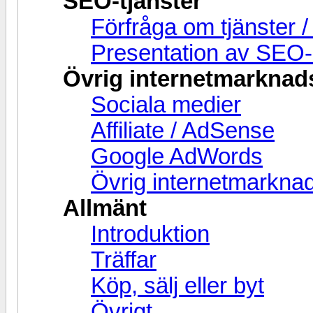
SEO-tjänster
Förfråga om tjänster 
Presentation av SEO-
Övrig internetmarknad
Sociala medier
Affiliate / AdSense
Google AdWords
Övrig internetmarknad
Allmänt
Introduktion
Träffar
Köp, sälj eller byt
Övrigt