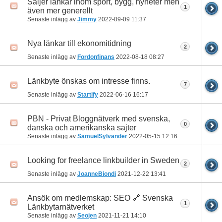
Säljer länkar inom sport, bygg, nyheter men
1
även mer generellt
Senaste inlägg av
Jimmy
2022-09-09
11:37
Nya länkar till ekonomitidning
2
Senaste inlägg av
Fordonfinans
2022-08-18
08:27
Länkbyte önskas om intresse finns.
7
Senaste inlägg av
Startify
2022-06-16
16:17
PBN - Privat Bloggnätverk med svenska,
0
danska och amerikanska sajter
Senaste inlägg av
SamuelSylvander
2022-05-15
12:16
Looking for freelance linkbuilder in Sweden
2
Senaste inlägg av
JoanneBiondi
2021-12-22
13:41
Ansök om medlemskap: SEO 🔗 Svenska
1
Länkbytarnätverket
Senaste inlägg av
Seojen
2021-11-21
14:10