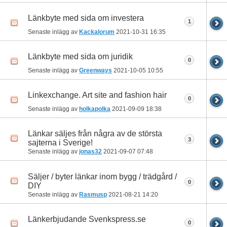
Länkbyte med sida om investera
1
Senaste inlägg av
Kackalorum
2021-10-31
16:35
Länkbyte med sida om juridik
0
Senaste inlägg av
Greenways
2021-10-05
10:55
Linkexchange. Art site and fashion hair
0
Senaste inlägg av
holkapolka
2021-09-09
18:38
Länkar säljes från några av de största
3
sajterna i Sverige!
Senaste inlägg av
jonas32
2021-09-07
07:48
Säljer / byter länkar inom bygg / trädgård /
0
DIY
Senaste inlägg av
Rasmusp
2021-08-21
14:20
Länkerbjudande Svenkspress.se
0