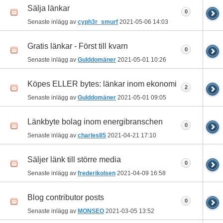
Sälja länkar
0
Senaste inlägg av
cyph3r_smurf
2021-05-06
14:03
Gratis länkar - Först till kvarn
0
Senaste inlägg av
Gulddomäner
2021-05-01
10:26
Köpes ELLER bytes: länkar inom ekonomi
2
Senaste inlägg av
Gulddomäner
2021-05-01
09:05
Länkbyte bolag inom energibranschen
0
Senaste inlägg av
charles85
2021-04-21
17:10
Säljer länk till större media
0
Senaste inlägg av
frederikolsen
2021-04-09
16:58
Blog contributor posts
0
Senaste inlägg av
MONSEO
2021-03-05
13:52