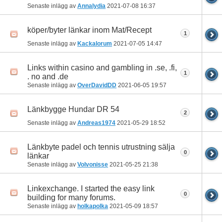
Senaste inlägg av
Annalydia
2021-07-08
16:37
köper/byter länkar inom Mat/Recept
1
Senaste inlägg av
Kackalorum
2021-07-05
14:47
Links within casino and gambling in .se, .fi,
1
. no and .de
Senaste inlägg av
OverDavidDD
2021-06-05
19:57
Länkbygge Hundar DR 54
2
Senaste inlägg av
Andreas1974
2021-05-29
18:52
Länkbyte padel och tennis utrustning sälja
0
länkar
Senaste inlägg av
Volvonisse
2021-05-25
21:38
Linkexchange. I started the easy link
0
building for many forums.
Senaste inlägg av
holkapolka
2021-05-09
18:57