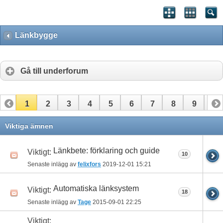
Länkbygge
Gå till underforum
1
2
3
4
5
6
7
8
9
10
11
12
13
14
15
16
17
Viktiga ämnen
Länkbete: förklaring och guide
Viktigt:
10
Senaste inlägg av
felixfors
2019-12-01
15:21
Automatiska länksystem
Viktigt:
18
Senaste inlägg av
Tage
2015-09-01
22:25
Viktigt: