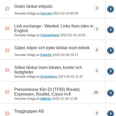
Gratis länkar erbjuds
3
Senaste inlägg av
Sucram
2021-02-24
00:56
Link exchange - Wanted: Links from sites in
1
English
Senaste inlägg av
ChanelHuels
2021-02-16
10:53
Säljer, köper och byter länkar inom teknik
0
Senaste inlägg av
Kworler
2021-02-09
19:17
Söker länkar inom lokaler, kontor och
1
fastigheter
Senaste inlägg av
Greenways
2021-02-01
11:47
Pressrelease från DI (TF65) Breakit,
24
Expressen, Realtid, Cision m.fl
Senaste inlägg av
bildelar
2020-12-18
12:38
Torggruppen AB
2