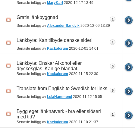
Senaste inlägg av
MaryKarl
2020-12-17
13:49
Gratis länkbyggnad
1
Senaste inlägg av
Alexander Sandvik
2020-12-09
13:39
Länkbyte: Kan tilbyde danske sider!
1
Senaste inlägg av
Kackalorum
2020-12-01
14:01
Länkbyte: Önskar Alkohol eller
0
dryckesglas. Kan ge blandat.
Senaste inlägg av
Kackalorum
2020-11-15
22:30
Translate from English to Swedish for links
6
Senaste inlägg av
LolaHammond
2020-11-12
15:05
Bygg eget länknätverk - bra eller slöseri
1
med tid?
Senaste inlägg av
Kackalorum
2020-11-10
21:37