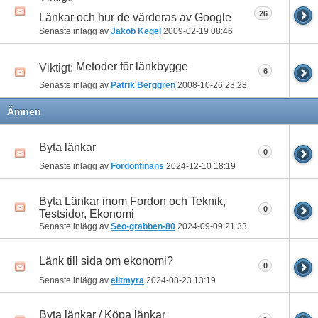
26
Länkar och hur de värderas av Google
Senaste inlägg av
Jakob Kegel
2009-02-19
08:46
Metoder för länkbygge
Viktigt:
6
Senaste inlägg av
Patrik Berggren
2008-10-26
23:28
Ämnen
Byta länkar
0
Senaste inlägg av
Fordonfinans
2024-12-10
18:19
Byta Länkar inom Fordon och Teknik,
0
Testsidor, Ekonomi
Senaste inlägg av
Seo-grabben-80
2024-09-09
21:33
Länk till sida om ekonomi?
0
Senaste inlägg av
elitmyra
2024-08-23
13:19
Byta länkar / Köpa länkar