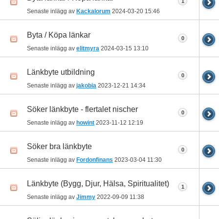
1
Senaste inlägg av
Kackalorum
2024-03-20
15:46
Byta / Köpa länkar
0
Senaste inlägg av
elitmyra
2024-03-15
13:10
Länkbyte utbildning
0
Senaste inlägg av
jakobia
2023-12-21
14:34
Söker länkbyte - flertalet nischer
0
Senaste inlägg av
howint
2023-11-12
12:19
Söker bra länkbyte
0
Senaste inlägg av
Fordonfinans
2023-03-04
11:30
Länkbyte (Bygg, Djur, Hälsa, Spiritualitet)
1
Senaste inlägg av
Jimmy
2022-09-09
11:38