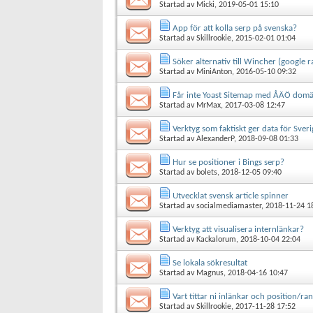
Startad av
Micki
, 2019-05-01 15:10
App för att kolla serp på svenska?
Startad av
Skillrookie
, 2015-02-01 01:04
Söker alternativ till Wincher (google r
Startad av
MiniAnton
, 2016-05-10 09:32
Får inte Yoast Sitemap med ÅÄÖ domä
Startad av
MrMax
, 2017-03-08 12:47
Verktyg som faktiskt ger data för Sveri
Startad av
AlexanderP
, 2018-09-08 01:33
Hur se positioner i Bings serp?
Startad av
bolets
, 2018-12-05 09:40
Utvecklat svensk article spinner
Startad av
socialmediamaster
, 2018-11-24 1
Verktyg att visualisera internlänkar?
Startad av
Kackalorum
, 2018-10-04 22:04
Se lokala sökresultat
Startad av
Magnus
, 2018-04-16 10:47
Vart tittar ni inlänkar och position/ra
Startad av
Skillrookie
, 2017-11-28 17:52