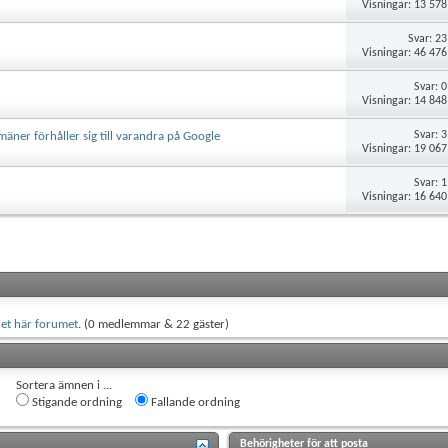
Visningar: 13 578
Svar:
23
Visningar: 46 476
Svar:
0
Visningar: 14 848
Svar:
3
äner förhåller sig till varandra på Google
Visningar: 19 067
Svar:
1
Visningar: 16 640
et här forumet
. (0 medlemmar & 22 gäster)
Sortera ämnen i ...
Stigande ordning
Fallande ordning
Behörigheter för att posta