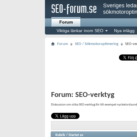
Sveriges led
sökmotoroptim
Forum
Viktiga länkar inom SEO
Nya inlägg
Forum
SEO / Sökmotoroptimering
SEO-ve
Forum:
SEO-verktyg
Diskussion om olika SEO-verktyg för till exempel nyckelordsund
Rubrik
/
Startat av