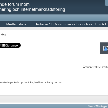
ande forum inom
ering och internetmarknadsföring
Medlemslista
Därför är SEO-forum.se så bra och värd din tid
rktyg
Ämnen 1 till 50 av 3
ersökningar, kolla upp inlänkar, beräkna rankning osv osv.
Svar
/
Visningar