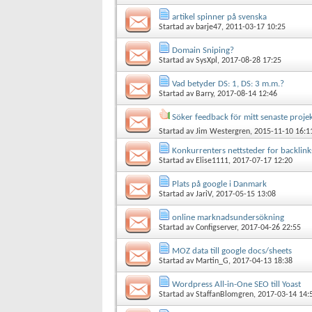
artikel spinner på svenska
Startad av
barje47
, 2011-03-17 10:25
Domain Sniping?
Startad av
SysXpl
, 2017-08-28 17:25
Vad betyder DS: 1, DS: 3 m.m.?
Startad av
Barry
, 2017-08-14 12:46
Söker feedback för mitt senaste proje
Startad av
Jim Westergren
, 2015-11-10 16:1
Konkurrenters nettsteder for backlink
Startad av
Elise1111
, 2017-07-17 12:20
Plats på google i Danmark
Startad av
JariV
, 2017-05-15 13:08
online marknadsundersökning
Startad av
Configserver
, 2017-04-26 22:55
MOZ data till google docs/sheets
Startad av
Martin_G
, 2017-04-13 18:38
Wordpress All-in-One SEO till Yoast
Startad av
StaffanBlomgren
, 2017-03-14 14: