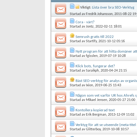
Viktigt:
Lista över bra SEO-Verktyg
Startad av
Fredrik Johansson
, 2011-08-22 19
Cora - värt?
Startad av
Jontz
, 2022-02-11 18:01
Semrush gratis till 2022
Startad av
Startify
, 2021-10-12 05:16
Nytt program för att hitta domäner at
Startad av
fgisslen
, 2019-07-19 10:28
Klick bots, fungerar det?
Startad av
Saraikph
, 2020-04-24 21:15
Bäst SEO-verktyg för analys av organ
Startad av
Ixion
, 2019-06-25 15:43
Någon som vet varför UR hos Ahrefs s
Startad av
Mikael Jensen
, 2020-05-27 21:00
Kontollera kopierad text
Startad av
Erik Bergman
, 2013-12-09 11:02
Verktyg för att se utseende (meta-tite
Startad av
Glitterboy
, 2019-10-08 10:57