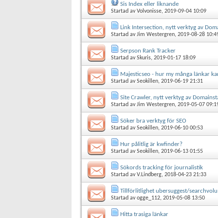
Sis Index eller liknande
Startad av
Volvonisse
, 2019-09-04 10:09
Link Intersection, nytt verktyg av Dom
Startad av
Jim Westergren
, 2019-08-28 10:4
Serpson Rank Tracker
Startad av
Skuris
, 2019-01-17 18:09
Majesticseo - hur my många länkar k
Startad av
Seokillen
, 2019-06-19 21:31
Site Crawler, nytt verktyg av Domainst
Startad av
Jim Westergren
, 2019-05-07 09:1
Söker bra verktyg för SEO
Startad av
Seokillen
, 2019-06-10 00:53
Hur pålitlig är kwfinder?
Startad av
Seokillen
, 2019-06-13 01:55
Sökords tracking för journalistik
Startad av
V.Lindberg
, 2018-04-23 21:33
Tillförlitlighet ubersuggest/searchvol
Startad av
ogge_112
, 2019-05-08 13:50
Hitta trasiga länkar