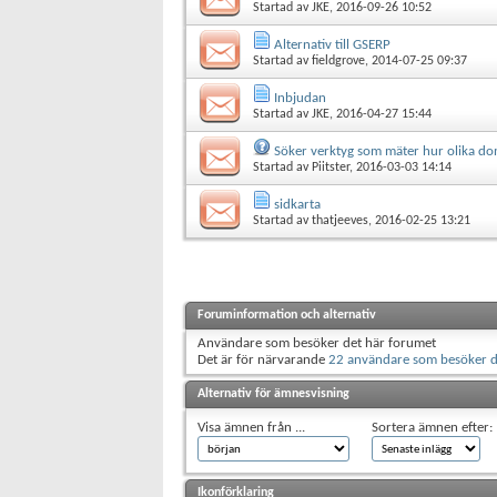
Startad av
JKE
, 2016-09-26 10:52
Alternativ till GSERP
Startad av
fieldgrove
, 2014-07-25 09:37
Inbjudan
Startad av
JKE
, 2016-04-27 15:44
Söker verktyg som mäter hur olika dom
Startad av
Piitster
, 2016-03-03 14:14
sidkarta
Startad av
thatjeeves
, 2016-02-25 13:21
Foruminformation och alternativ
Användare som besöker det här forumet
Det är för närvarande
22 användare som besöker d
Alternativ för ämnesvisning
Visa ämnen från ...
Sortera ämnen efter:
Ikonförklaring