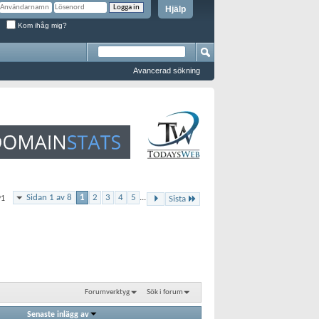
Hjälp
Kom ihåg mig?
Avancerad sökning
Sidan 1 av 8
1
2
3
4
5
...
91
Sista
Forumverktyg
Sök i forum
Senaste inlägg av