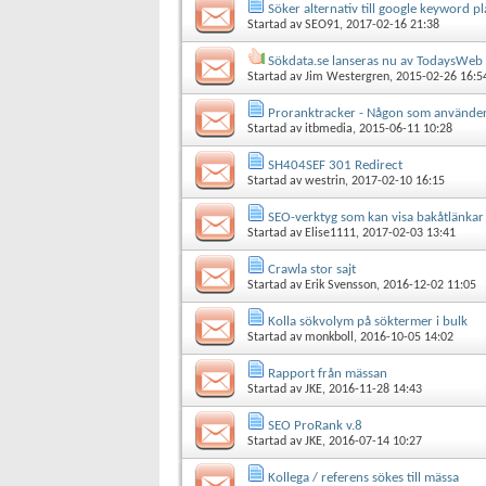
Söker alternativ till google keyword p
Startad av
SEO91
, 2017-02-16 21:38
Sökdata.se lanseras nu av TodaysWeb
Startad av
Jim Westergren
, 2015-02-26 16:5
Proranktracker - Någon som använder
Startad av
itbmedia
, 2015-06-11 10:28
SH404SEF 301 Redirect
Startad av
westrin
, 2017-02-10 16:15
SEO-verktyg som kan visa bakåtlänkar 
Startad av
Elise1111
, 2017-02-03 13:41
Crawla stor sajt
Startad av
Erik Svensson
, 2016-12-02 11:05
Kolla sökvolym på söktermer i bulk
Startad av
monkboll
, 2016-10-05 14:02
Rapport från mässan
Startad av
JKE
, 2016-11-28 14:43
SEO ProRank v.8
Startad av
JKE
, 2016-07-14 10:27
Kollega / referens sökes till mässa