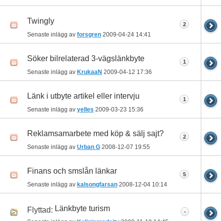
Twingly
2
Senaste inlägg av
forsgren
2009-04-24
14:41
Söker bilrelaterad 3-vägslänkbyte
1
Senaste inlägg av
KrukaaN
2009-04-12
17:36
Länk i utbyte artikel eller intervju
1
Senaste inlägg av
yelles
2009-03-23
15:36
Reklamsamarbete med köp & sälj sajt?
2
Senaste inlägg av
Urban G
2008-12-07
19:55
Finans och smslån länkar
5
Senaste inlägg av
kalsongfarsan
2008-12-04
10:14
Länkbyte turism
Flyttad:
-