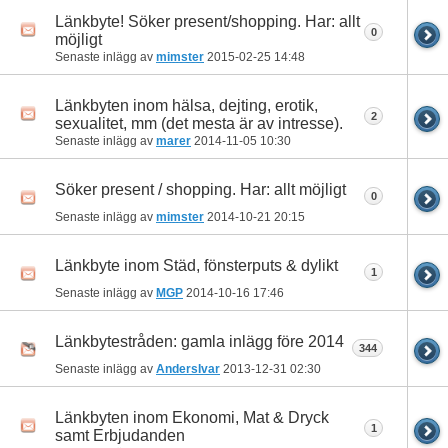
Länkbyte! Söker present/shopping. Har: allt
0
möjligt
Senaste inlägg av
mimster
2015-02-25
14:48
Länkbyten inom hälsa, dejting, erotik,
2
sexualitet, mm (det mesta är av intresse).
Senaste inlägg av
marer
2014-11-05
10:30
Söker present / shopping. Har: allt möjligt
0
Senaste inlägg av
mimster
2014-10-21
20:15
Länkbyte inom Städ, fönsterputs & dylikt
1
Senaste inlägg av
MGP
2014-10-16
17:46
Länkbytestråden: gamla inlägg före 2014
344
Senaste inlägg av
AndersIvar
2013-12-31
02:30
Länkbyten inom Ekonomi, Mat & Dryck
1
samt Erbjudanden