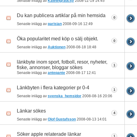
Senaste inlägg av
Kaliningradcity
2008-11-19
14:45
Du kan publicera artiklar på min hemsida
0
Senaste inlägg av
parisian
2008-09-16
12:49
Öka popularitet med köp o sälj objekt.
0
Senaste inlägg av
Auktionen
2008-08-18
18:48
länkbyte inom sport, fotboll, resor, nyheter,
1
fiske, annonser, bloggar sökes
Senaste inlägg av
antepante
2008-08-17
12:41
Länkbyten i flera kategorier pr 0-4
1
Senaste inlägg av
svenska_hemsidor
2008-08-16
20:06
Länkar sökes
4
Senaste inlägg av
Olof Gustafsson
2008-08-13
14:01
Söker apple relaterade länkar
1