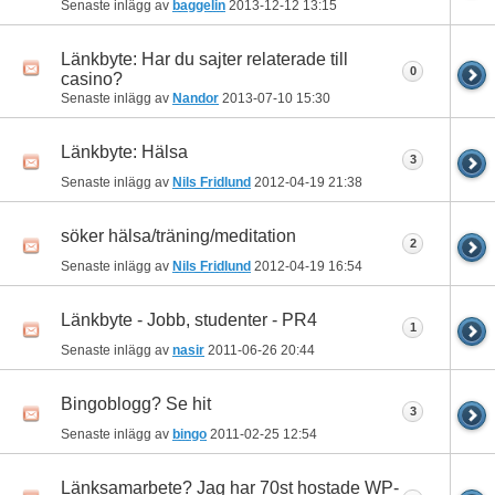
Senaste inlägg av
baggelin
2013-12-12
13:15
Länkbyte: Har du sajter relaterade till
0
casino?
Senaste inlägg av
Nandor
2013-07-10
15:30
Länkbyte: Hälsa
3
Senaste inlägg av
Nils Fridlund
2012-04-19
21:38
söker hälsa/träning/meditation
2
Senaste inlägg av
Nils Fridlund
2012-04-19
16:54
Länkbyte - Jobb, studenter - PR4
1
Senaste inlägg av
nasir
2011-06-26
20:44
Bingoblogg? Se hit
3
Senaste inlägg av
bingo
2011-02-25
12:54
Länksamarbete? Jag har 70st hostade WP-