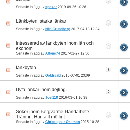
0
Senaste inlägg av
spexer
2019-09-26
10:26
Länkbyten, starka länkar
0
Senaste inlägg av
Nils Grundberg
2017-04-13
12:34
Intresserad av länkbyten inom lån och
0
ekonomi
Senaste inlägg av
Alfons74
2017-02-27
12:50
länkbyten
2
Senaste inlägg av
Goldscild
2016-07-01
23:09
Byta länkar inom dejting.
0
Senaste inlägg av
Joel118
2016-03-01
16:38
Söker inom Bergvärme-Handarbete-
0
Träning. Har: allt möjligt
Senaste inlägg av
Christopher Oksman
2015-10-28
13:50