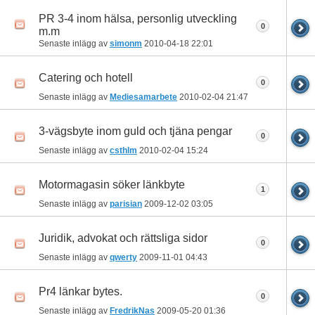
PR 3-4 inom hälsa, personlig utveckling
0
m.m
Senaste inlägg av
simonm
2010-04-18
22:01
Catering och hotell
0
Senaste inlägg av
Mediesamarbete
2010-02-04
21:47
3-vägsbyte inom guld och tjäna pengar
0
Senaste inlägg av
csthlm
2010-02-04
15:24
Motormagasin söker länkbyte
1
Senaste inlägg av
parisian
2009-12-02
03:05
Juridik, advokat och rättsliga sidor
0
Senaste inlägg av
qwerty
2009-11-01
04:43
Pr4 länkar bytes.
0
Senaste inlägg av
FredrikNas
2009-05-20
01:36