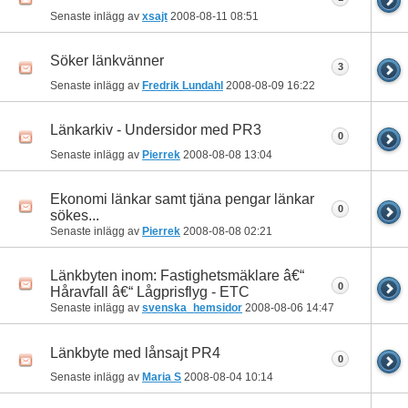
Senaste inlägg av
xsajt
2008-08-11
08:51
Söker länkvänner
3
Senaste inlägg av
Fredrik Lundahl
2008-08-09
16:22
Länkarkiv - Undersidor med PR3
0
Senaste inlägg av
Pierrek
2008-08-08
13:04
Ekonomi länkar samt tjäna pengar länkar
0
sökes...
Senaste inlägg av
Pierrek
2008-08-08
02:21
Länkbyten inom: Fastighetsmäklare â€“
0
Håravfall â€“ Lågprisflyg - ETC
Senaste inlägg av
svenska_hemsidor
2008-08-06
14:47
Länkbyte med lånsajt PR4
0
Senaste inlägg av
Maria S
2008-08-04
10:14