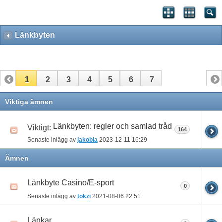
Länkbyten
1
2
3
4
5
6
7
Viktiga ämnen
Länkbyten: regler och samlad tråd
Viktigt:
164
Senaste inlägg av
jakobia
2023-12-11
16:29
Ämnen
Länkbyte Casino/E-sport
0
Senaste inlägg av
tokzi
2021-08-06
22:51
Länkar