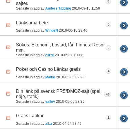
4
sajter.
Senaste inlägg av
Anders Tibbling
2010-09-15
11:59
Länksamarbete
0
Senaste inlägg av
WingeN
2010-06-16
23:46
Sökes: Ekonomi, bostad, lån Finnes: Resor
0
mm.
Senaste inlägg av
clirre
2010-05-30
01:06
Poker och Casino Länkar gratis
4
Senaste inlägg av
Maltie
2010-05-06
09:23
Din länk på svensk PR5/DMOZ-sajt (spel,
46
nöje, trafik)
Senaste inlägg av
valley
2010-05-05
23:35
Gratis Länkar
1
Senaste inlägg av
aiba
2010-04-24
23:49