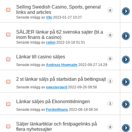
Selling Swedish Casino, Sports, general
0
links and articles
Senaste inlägg av
Viki
2023-01-27
10:27
SÄLJER länkar på 62 svenska sajter (bl.a
0
inom finans & casino)
Senaste inlägg av
railon
2022-10-18
01:51
Länkar till casino säljes
0
Senaste inlägg av
Andreas Hogmalm
2022-09-27
14:29
2 st länkar säljs på startsidan på bettingsajt
1
Senaste inlägg av
ewestergard
2022-09-26
09:58
Länkar säljes på Ekonomitidningen
1
Senaste inlägg av
Fordonfinans
2022-08-18
08:34
Säljer länkartiklar och firstpagelinks på
0
flera nyhetssajter