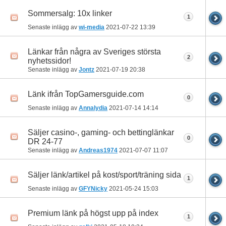
Sommersalg: 10x linker
1
Senaste inlägg av
wi-media
2021-07-22
13:39
Länkar från några av Sveriges största
2
nyhetssidor!
Senaste inlägg av
Jontz
2021-07-19
20:38
Länk ifrån TopGamersguide.com
0
Senaste inlägg av
Annalydia
2021-07-14
14:14
Säljer casino-, gaming- och bettinglänkar
0
DR 24-77
Senaste inlägg av
Andreas1974
2021-07-07
11:07
Säljer länk/artikel på kost/sport/träning sida
1
Senaste inlägg av
GFYNicky
2021-05-24
15:03
Premium länk på högst upp på index
1