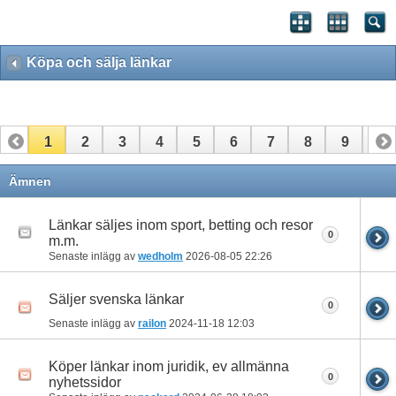
Köpa och sälja länkar
1
2
3
4
5
6
7
8
9
10
11
12
13
14
15
16
17
Ämnen
Länkar säljes inom sport, betting och resor
0
m.m.
Senaste inlägg av
wedholm
2026-08-05
22:26
Säljer svenska länkar
0
Senaste inlägg av
railon
2024-11-18
12:03
Köper länkar inom juridik, ev allmänna
0
nyhetssidor