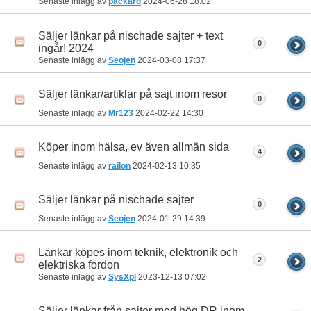
Senaste inlägg av
packard
2024-06-28
18:02
Säljer länkar på nischade sajter + text
0
ingår! 2024
Senaste inlägg av
Seojen
2024-03-08
17:37
Säljer länkar/artiklar på sajt inom resor
0
Senaste inlägg av
Mr123
2024-02-22
14:30
Köper inom hälsa, ev även allmän sida
4
Senaste inlägg av
railon
2024-02-13
10:35
Säljer länkar på nischade sajter
0
Senaste inlägg av
Seojen
2024-01-29
14:39
Länkar köpes inom teknik, elektronik och
2
elektriska fordon
Senaste inlägg av
SysXpl
2023-12-13
07:02
Säljer länkar från sajter med hög DR inom