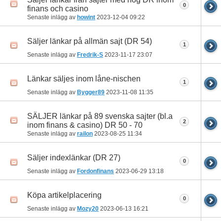
0
finans och casino
Senaste inlägg av
howint
2023-12-04
09:22
Säljer länkar på allmän sajt (DR 54)
1
Senaste inlägg av
Fredrik-S
2023-11-17
23:07
Länkar säljes inom låne-nischen
1
Senaste inlägg av
Bygger89
2023-11-08
11:35
SÄLJER länkar på 89 svenska sajter (bl.a
2
inom finans & casino) DR 50 - 70
Senaste inlägg av
railon
2023-08-25
11:34
Säljer indexlänkar (DR 27)
0
Senaste inlägg av
Fordonfinans
2023-06-29
13:18
Köpa artikelplacering
0
Senaste inlägg av
Mozy20
2023-06-13
16:21