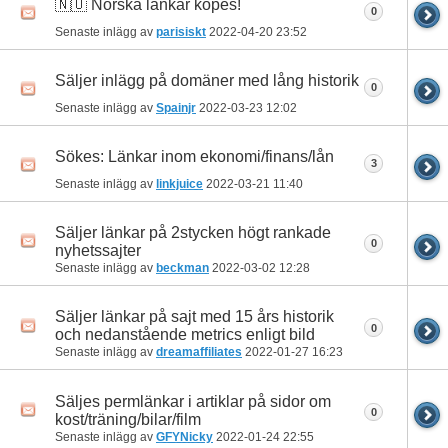
🇳🇴 Norska länkar köpes!
0
Senaste inlägg av
parisiskt
2022-04-20
23:52
Säljer inlägg på domäner med lång historik
0
Senaste inlägg av
Spainjr
2022-03-23
12:02
Sökes: Länkar inom ekonomi/finans/lån
3
Senaste inlägg av
linkjuice
2022-03-21
11:40
Säljer länkar på 2stycken högt rankade
0
nyhetssajter
Senaste inlägg av
beckman
2022-03-02
12:28
Säljer länkar på sajt med 15 års historik
0
och nedanstående metrics enligt bild
Senaste inlägg av
dreamaffiliates
2022-01-27
16:23
Säljes permlänkar i artiklar på sidor om
0
kost/träning/bilar/film
Senaste inlägg av
GFYNicky
2022-01-24
22:55