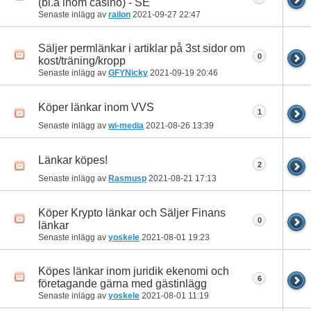
(bl.a inom casino) - SE
Senaste inlägg av
railon
2021-09-27
22:47
Säljer permlänkar i artiklar på 3st sidor om
0
kost/träning/kropp
Senaste inlägg av
GFYNicky
2021-09-19
20:46
Köper länkar inom VVS
1
Senaste inlägg av
wi-media
2021-08-26
13:39
Länkar köpes!
2
Senaste inlägg av
Rasmusp
2021-08-21
17:13
Köper Krypto länkar och Säljer Finans
0
länkar
Senaste inlägg av
yoskele
2021-08-01
19:23
Köpes länkar inom juridik ekenomi och
6
företagande gärna med gästinlägg
Senaste inlägg av
yoskele
2021-08-01
11:19