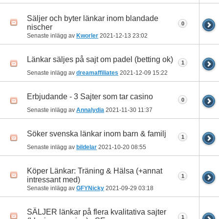
Säljer och byter länkar inom blandade
0
nischer
Senaste inlägg av
Kworler
2021-12-13
23:02
Länkar säljes på sajt om padel (betting ok)
1
Senaste inlägg av
dreamaffiliates
2021-12-09
15:22
Erbjudande - 3 Sajter som tar casino
0
Senaste inlägg av
Annalydia
2021-11-30
11:37
Söker svenska länkar inom barn & familj
1
Senaste inlägg av
bildelar
2021-10-20
08:55
Köper Länkar: Träning & Hälsa (+annat
1
intressant med)
Senaste inlägg av
GFYNicky
2021-09-29
03:18
SÄLJER länkar på flera kvalitativa sajter
1