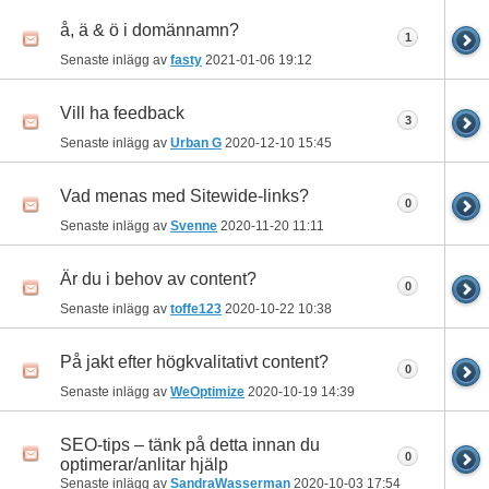
å, ä & ö i domännamn?
1
Senaste inlägg av
fasty
2021-01-06
19:12
Vill ha feedback
3
Senaste inlägg av
Urban G
2020-12-10
15:45
Vad menas med Sitewide-links?
0
Senaste inlägg av
Svenne
2020-11-20
11:11
Är du i behov av content?
0
Senaste inlägg av
toffe123
2020-10-22
10:38
På jakt efter högkvalitativt content?
0
Senaste inlägg av
WeOptimize
2020-10-19
14:39
SEO-tips – tänk på detta innan du
0
optimerar/anlitar hjälp
Senaste inlägg av
SandraWasserman
2020-10-03
17:54