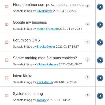
Flera domäner som pekar mot samma sida
2
Senaste inlägg av
Silversurfer
2021-04-18
23:29
Google my business
3
Senaste inlägg av
Hasan Fransson
2021-04-07
20:57
Forum och CMS
4
Senaste inlägg av
BrookeGlover
2021-03-17
14:37
Sämre ranking med 3-e parts cookies?
0
Senaste inlägg av
Vildmarkshasse
2021-02-11
08:07
Intern länka
1
Senaste inlägg av
Kackalorum
2021-01-14
21:59
Systemoptimering
1
Senaste inlägg av
santasi
2021-01-11
13:02