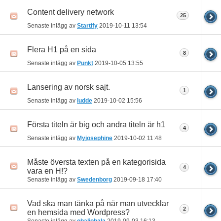
Content delivery network
25
Senaste inlägg av
Startify
2019-10-11
13:54
Flera H1 på en sida
8
Senaste inlägg av
Punkt
2019-10-05
13:55
Lansering av norsk sajt.
1
Senaste inlägg av
ludde
2019-10-02
15:56
Första titeln är big och andra titeln är h1
4
Senaste inlägg av
Myjosephine
2019-10-02
11:48
Måste översta texten på en kategorisida
4
vara en H!?
Senaste inlägg av
Swedenborg
2019-09-18
17:40
Vad ska man tänka på när man utvecklar
2
en hemsida med Wordpress?