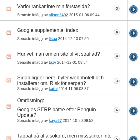
Varför rankar inte min förstasida?
3
Senaste inlägg av
alison3492
2015-01-06
09:44
Google supplemental index
6
Senaste inlägg av
lisaa
2014-12-13
07:50
Hur vet man om en site blivit straffad?
4
Senaste inlägg av
tazy
2014-12-01
09:54
Sidan ligger nere, byter webbhotell och
3
installerar om. Risk för serpen?
Senaste inlägg av
kathi
2014-11-06
08:37
Omröstning:
Googles SERP bättre efter Penguin
6
Update?
Senaste inlägg av
kaya67
2014-10-20
09:52
Tappat på alla sökord, men misstänker inte
5