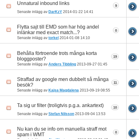
Unnatural inbound links
9
Senaste inlägg av
DarKzY
2014-01-22
14:41
Flytta sajt till EMD som har hög andel
0
inlänkar med exact match...?
Senaste inlägg av
torkel
2014-01-08
14:10
Behålla förtroende trots många korta
19
bloggposter?
Senaste inlägg av
Anders Tibbling
2013-09-27
01:45
Straffad av google men dubbelt så många
11
besök?
Senaste inlägg av
Kajsa Magdalena
2013-09-19
08:55
Ta sig ur filter (troligtvis p.g.a. ankartext)
10
Senaste inlägg av
Stefan Nilsson
2013-09-04
13:53
Nu kan du se info om manuella straff mot
0
spam i WMT