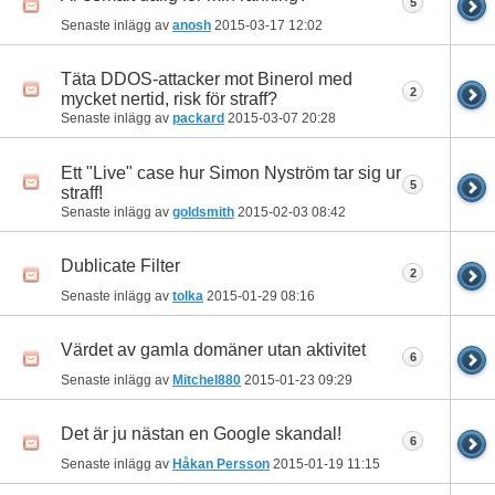
5
Senaste inlägg av
anosh
2015-03-17
12:02
Täta DDOS-attacker mot Binerol med
2
mycket nertid, risk för straff?
Senaste inlägg av
packard
2015-03-07
20:28
Ett "Live" case hur Simon Nyström tar sig ur
5
straff!
Senaste inlägg av
goldsmith
2015-02-03
08:42
Dublicate Filter
2
Senaste inlägg av
tolka
2015-01-29
08:16
Värdet av gamla domäner utan aktivitet
6
Senaste inlägg av
Mitchel880
2015-01-23
09:29
Det är ju nästan en Google skandal!
6
Senaste inlägg av
Håkan Persson
2015-01-19
11:15