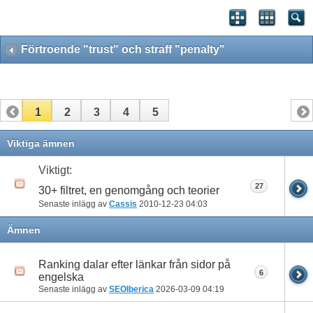
Förtroende "trust" och straff "penalty"
1
2
3
4
5
Viktiga ämnen
Viktigt:
27
30+ filtret, en genomgång och teorier
Senaste inlägg av
Cassis
2010-12-23
04:03
Ämnen
Ranking dalar efter länkar från sidor på
6
engelska
Senaste inlägg av
SEOIberica
2026-03-09
04:19