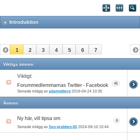
Introduktion
1
2
3
4
5
6
7
Viktiga ämnen
Viktigt:
41
Forummedlemmarnas Twitter - Facebook
Senaste inlägg av
adamwiberg
2016-04-24
10:30
Ämnen
Ny här, vill tipsa om
0
Senaste inlägg av
Seo-grabben-80
2024-09-10
10:44