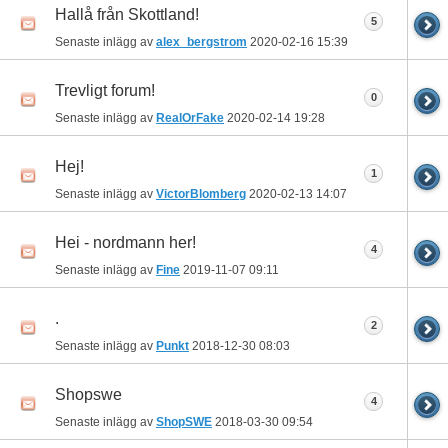
Hallå från Skottland!
5
Senaste inlägg av
alex_bergstrom
2020-02-16
15:39
Trevligt forum!
0
Senaste inlägg av
RealOrFake
2020-02-14
19:28
Hej!
1
Senaste inlägg av
VictorBlomberg
2020-02-13
14:07
Hei - nordmann her!
4
Senaste inlägg av
Fine
2019-11-07
09:11
.
2
Senaste inlägg av
Punkt
2018-12-30
08:03
Shopswe
4
Senaste inlägg av
ShopSWE
2018-03-30
09:54