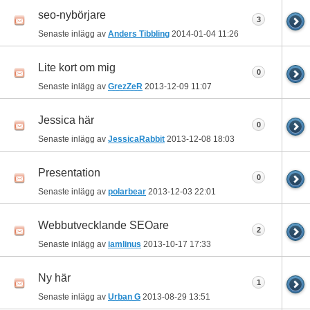
seo-nybörjare
3
Senaste inlägg av
Anders Tibbling
2014-01-04
11:26
Lite kort om mig
0
Senaste inlägg av
GrezZeR
2013-12-09
11:07
Jessica här
0
Senaste inlägg av
JessicaRabbit
2013-12-08
18:03
Presentation
0
Senaste inlägg av
polarbear
2013-12-03
22:01
Webbutvecklande SEOare
2
Senaste inlägg av
iamlinus
2013-10-17
17:33
Ny här
1
Senaste inlägg av
Urban G
2013-08-29
13:51