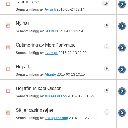
Tandinfo.se
10
Senaste inlägg av
A-rush
2015-05-24
12:14
Ny här
0
Senaste inlägg av
KLON
2015-04-05
09:54
Optimering av MeraParfym.se
7
Senaste inlägg av
svempa
2015-03-13
22:00
Hej alla,
0
Senaste inlägg av
Aliante
2015-03-13
13:15
Hej från Mikael Olsson
0
Senaste inlägg av
MikaelOlsson
2015-01-13
10:46
Säljer casinosajter
1
Senaste inlägg av
sökoptimering
2014-11-12
21:39