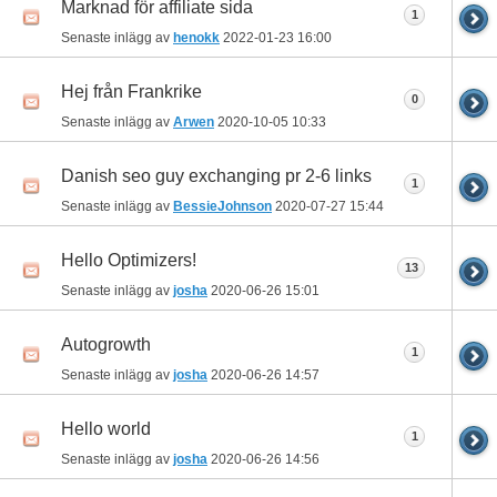
Marknad för affiliate sida
1
Senaste inlägg av
henokk
2022-01-23
16:00
Hej från Frankrike
0
Senaste inlägg av
Arwen
2020-10-05
10:33
Danish seo guy exchanging pr 2-6 links
1
Senaste inlägg av
BessieJohnson
2020-07-27
15:44
Hello Optimizers!
13
Senaste inlägg av
josha
2020-06-26
15:01
Autogrowth
1
Senaste inlägg av
josha
2020-06-26
14:57
Hello world
1
Senaste inlägg av
josha
2020-06-26
14:56