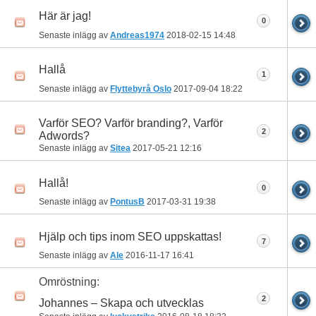
Här är jag!
0
Senaste inlägg av
Andreas1974
2018-02-15
14:48
Hallå
1
Senaste inlägg av
Flyttebyrå Oslo
2017-09-04
18:22
Varför SEO? Varför branding?, Varför
2
Adwords?
Senaste inlägg av
Sitea
2017-05-21
12:16
Hallå!
0
Senaste inlägg av
PontusB
2017-03-31
19:38
Hjälp och tips inom SEO uppskattas!
7
Senaste inlägg av
Ale
2016-11-17
16:41
Omröstning:
2
Johannes – Skapa och utvecklas