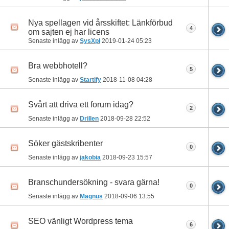
Nya spellagen vid årsskiftet: Länkförbud
4
om sajten ej har licens
Senaste inlägg av
SysXpl
2019-01-24
05:23
Bra webbhotell?
5
Senaste inlägg av
Startify
2018-11-08
04:28
Svårt att driva ett forum idag?
2
Senaste inlägg av
Drillen
2018-09-28
22:52
Söker gästskribenter
0
Senaste inlägg av
jakobia
2018-09-23
15:57
Branschundersökning - svara gärna!
0
Senaste inlägg av
Magnus
2018-09-06
13:55
SEO vänligt Wordpress tema
6