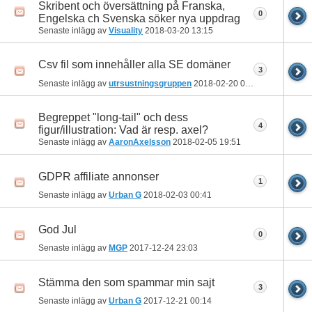
Skribent och översättning på Franska,
0
Engelska ch Svenska söker nya uppdrag
Senaste inlägg av
Visuality
2018-03-20
13:15
Csv fil som innehåller alla SE domäner
3
Senaste inlägg av
utrsustningsgruppen
2018-02-20
07:58
Begreppet "long-tail" och dess
4
figur/illustration: Vad är resp. axel?
Senaste inlägg av
AaronAxelsson
2018-02-05
19:51
GDPR affiliate annonser
1
Senaste inlägg av
Urban G
2018-02-03
00:41
God Jul
0
Senaste inlägg av
MGP
2017-12-24
23:03
Stämma den som spammar min sajt
3
Senaste inlägg av
Urban G
2017-12-21
00:14