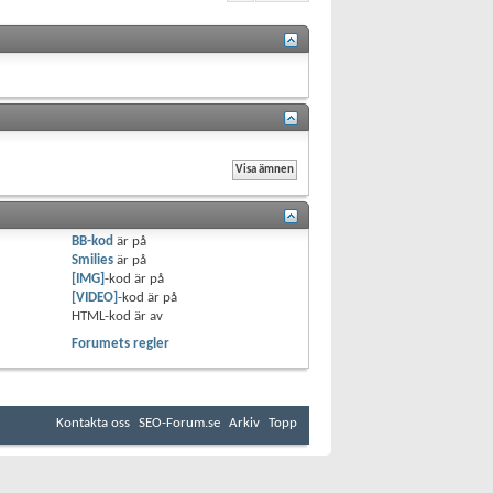
BB-kod
är
på
Smilies
är
på
[IMG]
-kod är
på
[VIDEO]
-kod är
på
HTML-kod är
av
Forumets regler
Kontakta oss
SEO-Forum.se
Arkiv
Topp