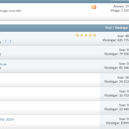
Ämnen: 19
Visa
Inlägg: 1 332
vlingar inom SEO.
det
här
forumets
RSS-
Svar
/
Visningar
flöde
Svar:
48
Visningar: 635 775
1
2
0
Svar:
0
Visningar: 79 956
2
Svar:
0
um.se
Visningar: 85 346
9
Svar:
16
Visningar: 24 553
Svar:
0
Visningar: 10 753
Svar:
0
Visningar: 22 440
Svar:
0
 för 2024
Visningar: 8 899