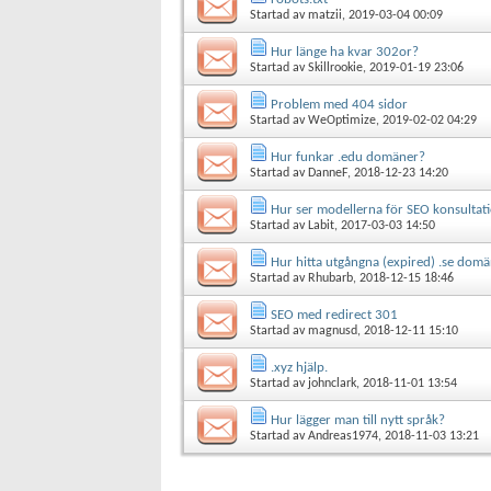
Startad av
matzii
, 2019-03-04 00:09
Hur länge ha kvar 302or?
Startad av
Skillrookie
, 2019-01-19 23:06
Problem med 404 sidor
Startad av
WeOptimize
, 2019-02-02 04:29
Hur funkar .edu domäner?
Startad av
DanneF
, 2018-12-23 14:20
Hur ser modellerna för SEO konsultati
Startad av
Labit
, 2017-03-03 14:50
Hur hitta utgångna (expired) .se dom
Startad av
Rhubarb
, 2018-12-15 18:46
SEO med redirect 301
Startad av
magnusd
, 2018-12-11 15:10
.xyz hjälp.
Startad av
johnclark
, 2018-11-01 13:54
Hur lägger man till nytt språk?
Startad av
Andreas1974
, 2018-11-03 13:21