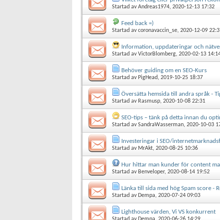
Startad av
Andreas1974
, 2020-12-13 17:32
Feed back =)
Startad av
coronavaccin_se
, 2020-12-09 22:3
Information, uppdateringar och nätv
Startad av
VictorBlomberg
, 2020-02-13 14:1
Behöver guiding om en SEO-Kurs
Startad av
PigHead
, 2019-10-25 18:37
Översätta hemsida till andra språk - 
Startad av
Rasmusp
, 2020-10-08 22:31
SEO-tips – tänk på detta innan du opti
Startad av
SandraWasserman
, 2020-10-03 1
Investeringar i SEO/internetmarknads
Startad av
MrAkt
, 2020-08-25 10:36
Hur hittar man kunder för content ma
Startad av
Benveloper
, 2020-08-14 19:52
Länka till sida med hög Spam score - Re
Startad av
Dempa
, 2020-07-24 09:03
Lighthouse värden, Vi VS konkurrent
Startad av
Dempa
, 2020-06-26 14:29