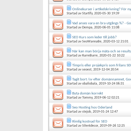
Onlinekurser i artikelskrivning? För ny
Startad av
Startify
, 2020-05-30 19:39
Vad anses vara en bra utgångs %? - Go
Startad av
Dempa
, 2020-06-05 11:08
SEO Kurs som leder till jobb?
Startad av
SeoWannaBe
, 2020-03-12 21:01
När kan man börja mäta och se resulta
Startad av
KurreBurre
, 2020-01-22 10:22
Timpris eller projekpris som frilans S
Startad av
seoest
, 2019-12-04 20:54
Tagit bort /sv efter domännamnet, Goo
Startad av
obaliobala
, 2019-10-24 06:31
Byta domän korrekt
Startad av
Tommy
, 2019-06-12 02:21
Seo Hosting hos Oderland
Startad av
stejob
, 2019-01-24 12:47
Rimlig kostnad för SEO
Startad av
Silentdecor
, 2019-09-26 12:25