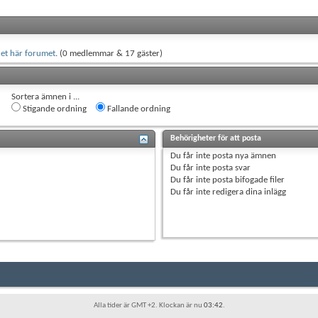
et här forumet
. (0 medlemmar & 17 gäster)
Sortera ämnen i ...
Stigande ordning
Fallande ordning
Behörigheter för att posta
Du
får inte
posta nya ämnen
Du
får inte
posta svar
Du
får inte
posta bifogade filer
Du
får inte
redigera dina inlägg
Alla tider är GMT +2. Klockan är nu
03:42
.