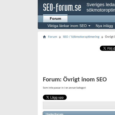
Sveriges led
sökmotoroptim
Forum
Viktiga länkar inom SEO
Nya inlägg
Forum
SEO / Sökmotoroptimering
Övrigt
Forum:
Övrigt inom SEO
Som inte passar in i en annan kategori
Underforum