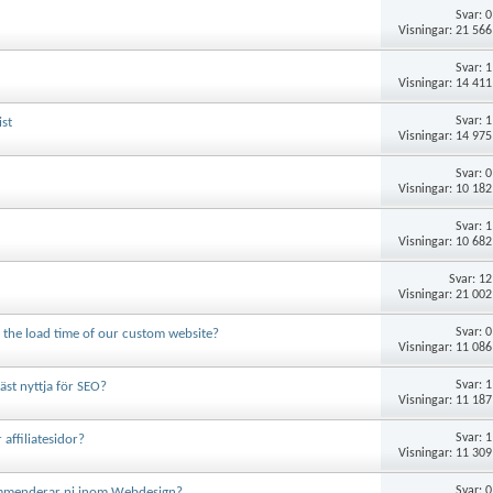
Svar:
0
Visningar: 21 566
Svar:
1
Visningar: 14 411
Svar:
1
ist
Visningar: 14 975
Svar:
0
Visningar: 10 182
Svar:
1
Visningar: 10 682
Svar:
12
Visningar: 21 002
Svar:
0
 the load time of our custom website?
Visningar: 11 086
Svar:
1
st nyttja för SEO?
Visningar: 11 187
Svar:
1
affiliatesidor?
Visningar: 11 309
Svar:
0
kommenderar ni inom Webdesign?