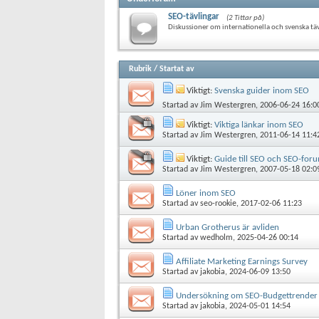
SEO-tävlingar
(2 Tittar på)
Diskussioner om internationella och svenska tä
Rubrik
/
Startat av
Viktigt:
Svenska guider inom SEO
Startad av
Jim Westergren
, 2006-06-24 16:0
Viktigt:
Viktiga länkar inom SEO
Startad av
Jim Westergren
, 2011-06-14 11:4
Viktigt:
Guide till SEO och SEO-for
Startad av
Jim Westergren
, 2007-05-18 02:0
Löner inom SEO
Startad av
seo-rookie
, 2017-02-06 11:23
Urban Grotherus är avliden
Startad av
wedholm
, 2025-04-26 00:14
Affiliate Marketing Earnings Survey
Startad av
jakobia
, 2024-06-09 13:50
Undersökning om SEO-Budgettrender
Startad av
jakobia
, 2024-05-01 14:54