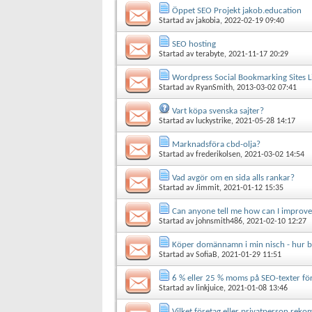
Öppet SEO Projekt jakob.education
Startad av
jakobia
, 2022-02-19 09:40
SEO hosting
Startad av
terabyte
, 2021-11-17 20:29
Wordpress Social Bookmarking Sites L
Startad av
RyanSmith
, 2013-03-02 07:41
Vart köpa svenska sajter?
Startad av
luckystrike
, 2021-05-28 14:17
Marknadsföra cbd-olja?
Startad av
frederikolsen
, 2021-03-02 14:54
Vad avgör om en sida alls rankar?
Startad av
Jimmit
, 2021-01-12 15:35
Can anyone tell me how can I improve
Startad av
johnsmith486
, 2021-02-10 12:27
Köper domännamn i min nisch - hur bä
Startad av
SofiaB
, 2021-01-29 11:51
6 % eller 25 % moms på SEO-texter för 
Startad av
linkjuice
, 2021-01-08 13:46
Vilket företag eller privatperson re