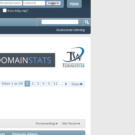
Hjälp
Kom ihåg mig?
Avancerad sökning
Sidan 1 av 20
1
2
3
4
5
11
...
Sista
Forumverktyg
Sök i forum
ägg
Senaste inlägg