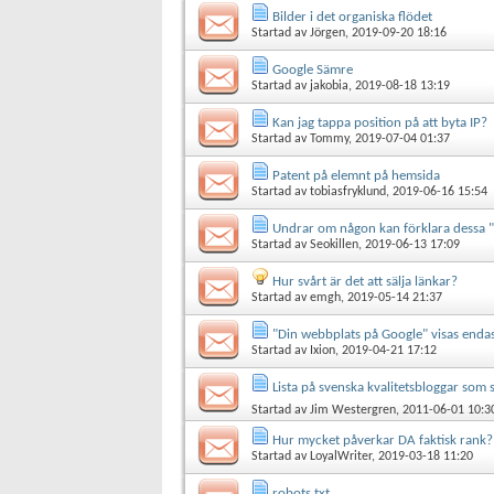
Bilder i det organiska flödet
Startad av
Jörgen
, 2019-09-20 18:16
Google Sämre
Startad av
jakobia
, 2019-08-18 13:19
Kan jag tappa position på att byta IP?
Startad av
Tommy
, 2019-07-04 01:37
Patent på elemnt på hemsida
Startad av
tobiasfryklund
, 2019-06-16 15:54
Undrar om någon kan förklara dessa "
Startad av
Seokillen
, 2019-06-13 17:09
Hur svårt är det att sälja länkar?
Startad av
emgh
, 2019-05-14 21:37
"Din webbplats på Google" visas endas
Startad av
Ixion
, 2019-04-21 17:12
Lista på svenska kvalitetsbloggar som
Startad av
Jim Westergren
, 2011-06-01 10:3
Hur mycket påverkar DA faktisk rank?
Startad av
LoyalWriter
, 2019-03-18 11:20
robots.txt