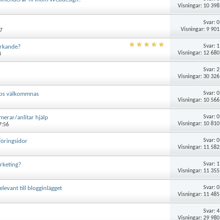
Visningar: 10 398
Svar:
0
Visningar: 9 901
7
Svar:
1
erkande?
Visningar: 12 680
4
Svar:
2
Visningar: 30 326
Svar:
0
Tips välkommnas
Visningar: 10 566
Svar:
0
merar/anlitar hjälp
Visningar: 10 810
7:56
Svar:
0
föringsidor
Visningar: 11 582
Svar:
1
rketing?
Visningar: 11 355
Svar:
0
levant till blogginlägget
Visningar: 11 485
Svar:
4
Visningar: 29 980