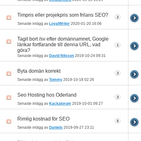
Timpris eller projekpris som frilans SEO?
2
Senaste inlägg av
LoyalWriter
2020-01-20
16:06
Tagit bort /sv efter domännamnet, Google
länkar fortfarande till denna URL, vad
1
göra?
Senaste inlägg av
David Nilsson
2019-10-24
09:31
Byta domän korrekt
3
Senaste inlägg av
Tommy
2019-10-18
02:26
Seo Hosting hos Oderland
3
Senaste inlägg av
Kackalorum
2019-10-01
09:27
Rimlig kostnad för SEO
5
Senaste inlägg av
Daniels
2019-09-27
23:11