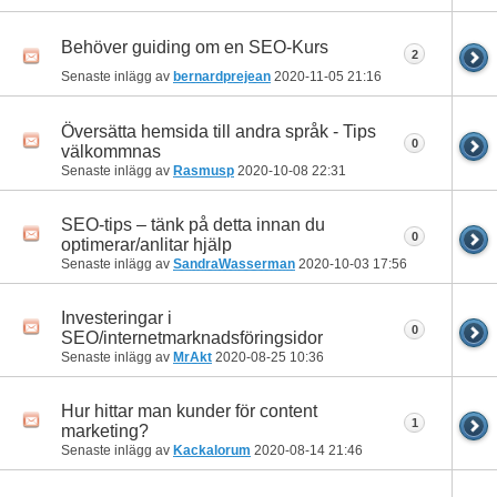
Behöver guiding om en SEO-Kurs
2
Senaste inlägg av
bernardprejean
2020-11-05
21:16
Översätta hemsida till andra språk - Tips
0
välkommnas
Senaste inlägg av
Rasmusp
2020-10-08
22:31
SEO-tips – tänk på detta innan du
0
optimerar/anlitar hjälp
Senaste inlägg av
SandraWasserman
2020-10-03
17:56
Investeringar i
0
SEO/internetmarknadsföringsidor
Senaste inlägg av
MrAkt
2020-08-25
10:36
Hur hittar man kunder för content
1
marketing?
Senaste inlägg av
Kackalorum
2020-08-14
21:46