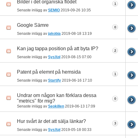
Bilder i det organiska flödet
1
Senaste inlägg av
SEMIO
2019-09-26
10:35
Google Sämre
0
Senaste inlägg av
jakobia
2019-08-18
13:19
Kan jag tappa position på att byta IP?
2
Senaste inlägg av
SysXpl
2019-08-15
07:00
Patent på elemnt på hemsida
1
Senaste inlägg av
Startify
2019-06-16
17:10
Undrar om någon kan förklara dessa
0
"metrics" för mig?
Senaste inlägg av
Seokillen
2019-06-13
17:09
Hur svårt är det att sälja länkar?
3
Senaste inlägg av
SysXpl
2019-05-18
00:33