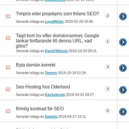
Timpris eller projekpris som frilans SEO?
2
Senaste inlägg av
LoyalWriter
2020-01-20
16:06
Tagit bort /sv efter domännamnet, Google
länkar fortfarande till denna URL, vad
1
göra?
Senaste inlägg av
David Nilsson
2019-10-24
09:31
Byta domän korrekt
3
Senaste inlägg av
Tommy
2019-10-18
02:26
Seo Hosting hos Oderland
3
Senaste inlägg av
Kackalorum
2019-10-01
09:27
Rimlig kostnad för SEO
5
Senaste inlägg av
Daniels
2019-09-27
23:11