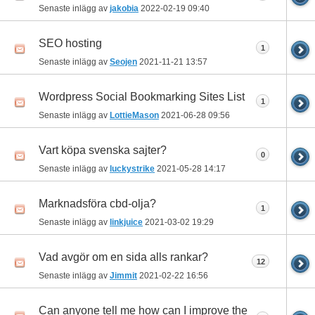
Senaste inlägg av
jakobia
2022-02-19
09:40
SEO hosting
1
Senaste inlägg av
Seojen
2021-11-21
13:57
Wordpress Social Bookmarking Sites List
1
Senaste inlägg av
LottieMason
2021-06-28
09:56
Vart köpa svenska sajter?
0
Senaste inlägg av
luckystrike
2021-05-28
14:17
Marknadsföra cbd-olja?
1
Senaste inlägg av
linkjuice
2021-03-02
19:29
Vad avgör om en sida alls rankar?
12
Senaste inlägg av
Jimmit
2021-02-22
16:56
Can anyone tell me how can I improve the