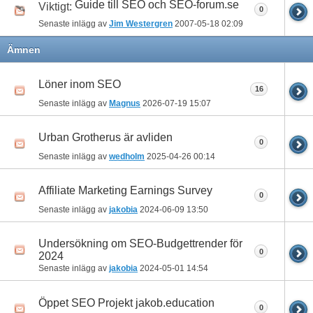
Guide till SEO och SEO-forum.se
Viktigt:
0
Senaste inlägg av
Jim Westergren
2007-05-18
02:09
Ämnen
Löner inom SEO
16
Senaste inlägg av
Magnus
2026-07-19
15:07
Urban Grotherus är avliden
0
Senaste inlägg av
wedholm
2025-04-26
00:14
Affiliate Marketing Earnings Survey
0
Senaste inlägg av
jakobia
2024-06-09
13:50
Undersökning om SEO-Budgettrender för
0
2024
Senaste inlägg av
jakobia
2024-05-01
14:54
Öppet SEO Projekt jakob.education
0