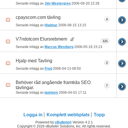
Senaste inlägg av
Jim Westergren
2006-09-20
22:28
cpayscom.com tävling
4
Senaste inlägg av
Hjalmar
2006-08-15
13:15
V7ndotcom Elursrebmem
121
Senaste inlägg av
Marcus Westberg
2006-05-16
15:13
Hjalp med Tavling
2
Senaste inlägg av
Fred
2006-04-13
08:50
Behöver råd angående framtida SEO
7
tävlingar.
Senaste inlägg av
latehorn
2006-04-01
17:11
Logga in
Komplett webbplats
Topp
Powered by
vBulletin®
Version 4.2.1
Copyright © 2026 vBulletin Solutions, Inc. All rights reserved.