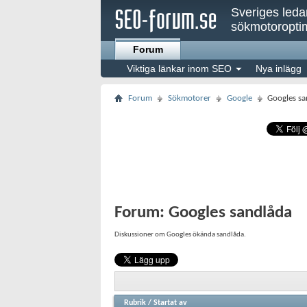
Sveriges led
sökmotoroptim
Forum
Viktiga länkar inom SEO
Nya inlägg
Forum
Sökmotorer
Google
Googles sa
Forum:
Googles sandlåda
Diskussioner om Googles ökända sandlåda.
Rubrik
/
Startat av