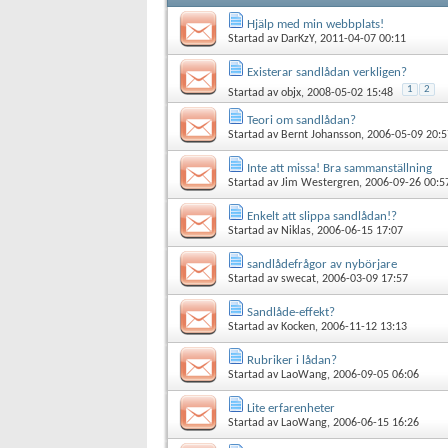
Hjälp med min webbplats!
Startad av
DarKzY
, 2011-04-07 00:11
Existerar sandlådan verkligen?
1
2
Startad av
objx
, 2008-05-02 15:48
Teori om sandlådan?
Startad av
Bernt Johansson
, 2006-05-09 20:5
Inte att missa! Bra sammanställning
Startad av
Jim Westergren
, 2006-09-26 00:5
Enkelt att slippa sandlådan!?
Startad av
Niklas
, 2006-06-15 17:07
sandlådefrågor av nybörjare
Startad av
swecat
, 2006-03-09 17:57
Sandlåde-effekt?
Startad av
Kocken
, 2006-11-12 13:13
Rubriker i lådan?
Startad av
LaoWang
, 2006-09-05 06:06
Lite erfarenheter
Startad av
LaoWang
, 2006-06-15 16:26