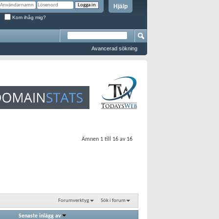
Hjälp
Kom ihåg mig?
Avancerad sökning
Ämnen 1 till 16 av 16
Forumverktyg
Sök i forum
Senaste inlägg av