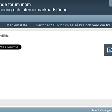
ande forum inom
ering och internetmarknadsföring
Medlemslista
Därför är SEO-forum.se så bra och värd din tid
ndlåda
Svar
/
Visningar