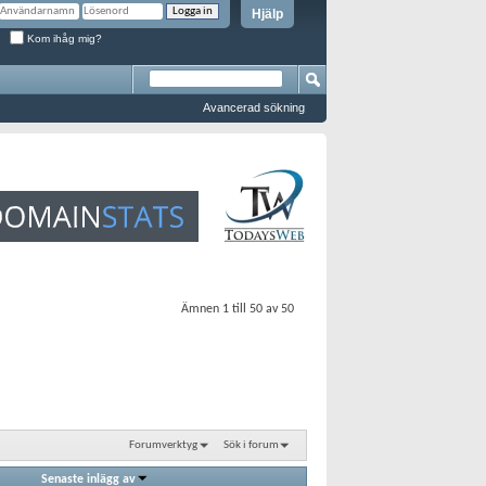
Hjälp
Kom ihåg mig?
Avancerad sökning
Ämnen 1 till 50 av 50
Forumverktyg
Sök i forum
Senaste inlägg av