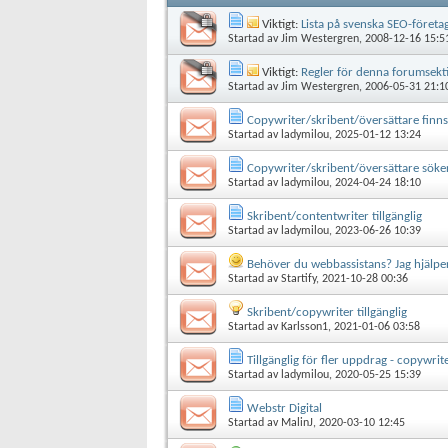
Viktigt:
Lista på svenska SEO-företa
Startad av
Jim Westergren
, 2008-12-16 15:5
Viktigt:
Regler för denna forumsekt
Startad av
Jim Westergren
, 2006-05-31 21:1
Copywriter/skribent/översättare finns 
Startad av
ladymilou
, 2025-01-12 13:24
Copywriter/skribent/översättare sök
Startad av
ladymilou
, 2024-04-24 18:10
Skribent/contentwriter tillgänglig
Startad av
ladymilou
, 2023-06-26 10:39
Behöver du webbassistans? Jag hjälpe
Startad av
Startify
, 2021-10-28 00:36
Skribent/copywriter tillgänglig
Startad av
Karlsson1
, 2021-01-06 03:58
Tillgänglig för fler uppdrag - copywri
Startad av
ladymilou
, 2020-05-25 15:39
Webstr Digital
Startad av
MalinJ
, 2020-03-10 12:45