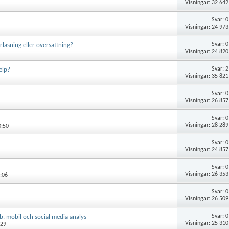
Visningar: 32 642
Svar:
0
Visningar: 24 973
Svar:
0
rläsning eller översättning?
Visningar: 24 820
Svar:
2
elp?
Visningar: 35 821
Svar:
0
Visningar: 26 857
Svar:
0
Visningar: 28 289
0:50
Svar:
0
Visningar: 24 857
Svar:
0
Visningar: 26 353
:06
Svar:
0
Visningar: 26 509
Svar:
0
b, mobil och social media analys
Visningar: 25 310
:29