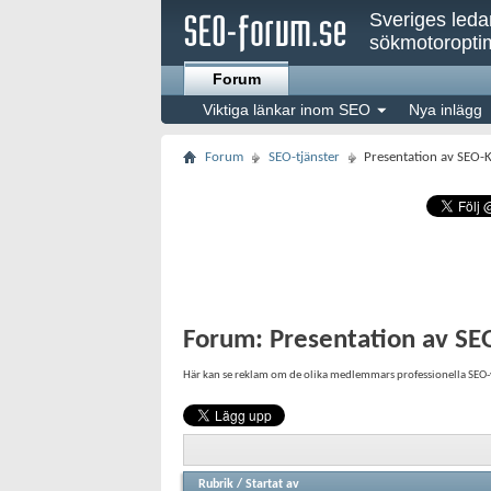
Sveriges led
sökmotoroptim
Forum
Viktiga länkar inom SEO
Nya inlägg
Forum
SEO-tjänster
Presentation av SEO-
Forum:
Presentation av SE
Här kan se reklam om de olika medlemmars professionella SEO-v
Rubrik
/
Startat av