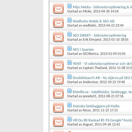
Mijo Media - Sökmotoroptimering & 
Startad av
Micke
, 2013-04-30 14:24
Wedholm Webb & SEO AB
Startad av
wedholm
, 2013-04-23 23:49
SEO DIREKT - Sökmotoroptimering
Startad av
Erik Elmqvist
, 2013-01-10 18:05
SEO i Spanien
Startad av
SEOIberica
, 2013-01-09 01:05
YENIT - Vi sökmotoroptimerar och skr
Startad av
Captain Thailand
, 2012-11-08 21:
DoubleSearch AB - Ny stjärna på SEO
Startad av
AndersIvar
, 2012-10-22 19:46
ENmille.se - Satellitsidor, länkbygge, tex
Startad av
poneks01
, 2012-08-21 07:16
Svenska länkbyggare på Malta
Startad av
Nisse
, 2011-11-25 17:15
Vill Du Bli Rankad #1 På Google? Kont
Startad av
August
, 2011-09-26 12:43