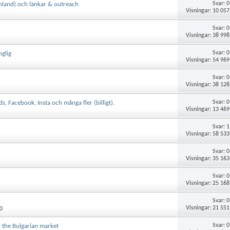
Svar:
0
nland) och länkar & outreach
Visningar: 10 057
Svar:
0
Visningar: 38 998
Svar:
0
nglig
Visningar: 54 969
Svar:
0
Visningar: 38 128
Svar:
0
 Facebook, Insta och många fler (billigt).
Visningar: 13 469
Svar:
1
Visningar: 58 533
Svar:
0
Visningar: 35 163
Svar:
0
Visningar: 25 168
Svar:
0
Visningar: 21 551
0
Svar:
0
or the Bulgarian market