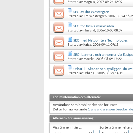
Startad av
Magnus
, 2007-09-24 12:09
SEO av Jim Westergren
Startad av
Jim Westergren
, 2007-05-24 16:3
SEO för finska marknaden
Startad av
nfinland
, 2006-10-03 08:37
SEO med Netpointers Technologies
Startad av
Kajsa
, 2006-09-11 09:15
SEO, banners och annonser via Eastp
Startad av
Maccke
, 2006-08-09 17:22
UrbaLill - Skapar och synliggör Din we
Startad av
Urban G
, 2006-06-29 14:11
Foruminformation och alternativ
Användare som besöker det här forumet
Det är för närvarande
1 användare som besöker de
Alternativ för ämnesvisning
Visa ämnen från ...
Sortera ämnen efter: