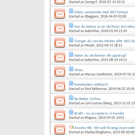
Startad av
GeorgeT
, 2016-07-14 10:12
Söker samarbete med SEO fantast
Startad av
itbyggare
, 2016-04-09 01:00
Har du behov av en skribent, korrektu
Startad av
ladymilou
, 2016-01-04 21:24
Trenger du norske tekster eller SEO-hj
Startad av
Morph
, 2012-04-11 18:11
Söker du skribenter till uppdrag?
Startad av
ladymilou
, 2015-08-24 14:11
Viseo
Startad av
Marcus Sandström
, 2014-07-03 1
Rawdesigns webbyrå
Startad av
Paul Kyllerman
, 2014-04-22 10:16
Be Better Online
Startad av
Carl-Gustav Öberg
, 2013-12-25 21
Brath - nu accepterar vi kunder
Startad av
Magnus
, 2013-09-03 14:01
Anveto HB - Ett nytt företag inom web
Startad av
MarkusTenghamn
, 2013-06-20 02