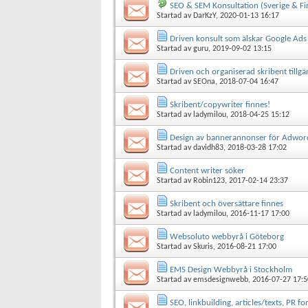
SEO & SEM Konsultation (Sverige & Fi
Startad av
DarKzY
, 2020-01-13 16:17
Driven konsult som älskar Google Ads
Startad av
guru
, 2019-09-02 13:15
Driven och organiserad skribent tillgä
Startad av
SEOna
, 2018-07-04 16:47
Skribent/copywriter finnes!
Startad av
ladymilou
, 2018-04-25 15:12
Design av bannerannonser för Adwords,
Startad av
davidh83
, 2018-03-28 17:02
Content writer söker
Startad av
Robin123
, 2017-02-14 23:37
Skribent och översättare finnes
Startad av
ladymilou
, 2016-11-17 17:00
Websoluto webbyrå i Göteborg
Startad av
Skuris
, 2016-08-21 17:00
EMS Design Webbyrå i Stockholm
Startad av
emsdesignwebb
, 2016-07-27 17:5
SEO, linkbuilding, articles/texts, PR f