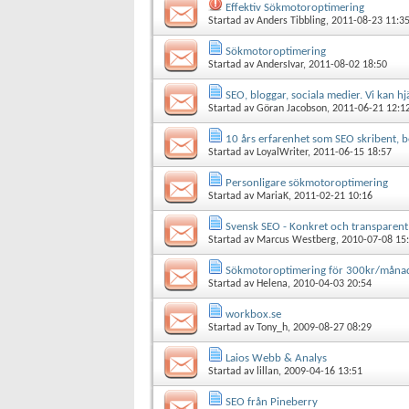
Effektiv Sökmotoroptimering
Startad av
Anders Tibbling
, 2011-08-23 11:3
Sökmotoroptimering
Startad av
AndersIvar
, 2011-08-02 18:50
SEO, bloggar, sociala medier. Vi kan h
Startad av
Göran Jacobson
, 2011-06-21 12:1
10 års erfarenhet som SEO skribent, 
Startad av
LoyalWriter
, 2011-06-15 18:57
Personligare sökmotoroptimering
Startad av
MariaK
, 2011-02-21 10:16
Svensk SEO - Konkret och transparen
Startad av
Marcus Westberg
, 2010-07-08 15
Sökmotoroptimering för 300kr/måna
Startad av
Helena
, 2010-04-03 20:54
workbox.se
Startad av
Tony_h
, 2009-08-27 08:29
Laios Webb & Analys
Startad av
lillan
, 2009-04-16 13:51
SEO från Pineberry