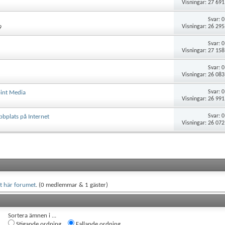
Visningar: 27 691
Svar:
0
Visningar: 26 295
9
Svar:
0
Visningar: 27 158
Svar:
0
Visningar: 26 083
Svar:
0
oint Media
Visningar: 26 991
Svar:
0
bbplats på Internet
Visningar: 26 072
t här forumet
. (0 medlemmar & 1 gäster)
Sortera ämnen i ...
Stigande ordning
Fallande ordning