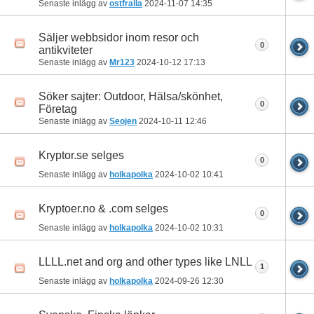
Senaste inlägg av
ostfralla
2024-11-07
14:35
Säljer webbsidor inom resor och
0
antikviteter
Senaste inlägg av
Mr123
2024-10-12
17:13
Söker sajter: Outdoor, Hälsa/skönhet,
0
Företag
Senaste inlägg av
Seojen
2024-10-11
12:46
Kryptor.se selges
0
Senaste inlägg av
holkapolka
2024-10-02
10:41
Kryptoer.no & .com selges
0
Senaste inlägg av
holkapolka
2024-10-02
10:31
LLLL.net and org and other types like LNLL
1
Senaste inlägg av
holkapolka
2024-09-26
12:30