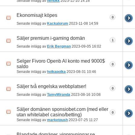
Senaste inlägg av
henokk
2023-11-10
14:16
Ekonomisajt köpes
0
Senaste inlägg av
Kackalorum
2023-11-08
14:59
Säljer premium i-gaming domän
1
Senaste inlägg av
Erik Bergman
2023-09-05
16:02
Selger Fivoro Openb AI konto med 9000$
0
saldo
Senaste inlägg av
holkapolka
2023-08-31
10:46
Säljer två engelska webbplatser!
0
Senaste inlägg av
TamyMiranda
2023-08-16
10:08
Säljer domänen sponsiobet.com (med eller
0
utan whitelabel casino/betting)
Senaste inlägg av
marketpush
2023-07-25
11:27
Blandade domäner, vinprovningar.se,