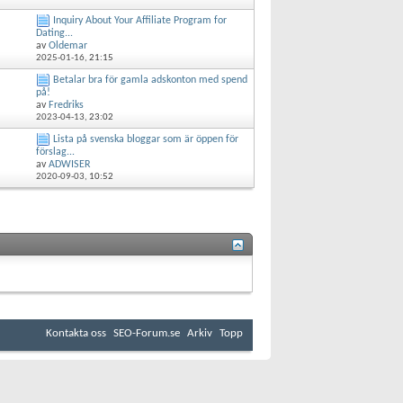
Inquiry About Your Affiliate Program for
Dating...
av
Oldemar
2025-01-16,
21:15
Betalar bra för gamla adskonton med spend
på!
av
Fredriks
2023-04-13,
23:02
Lista på svenska bloggar som är öppen för
förslag...
av
ADWISER
2020-09-03,
10:52
Kontakta oss
SEO-Forum.se
Arkiv
Topp