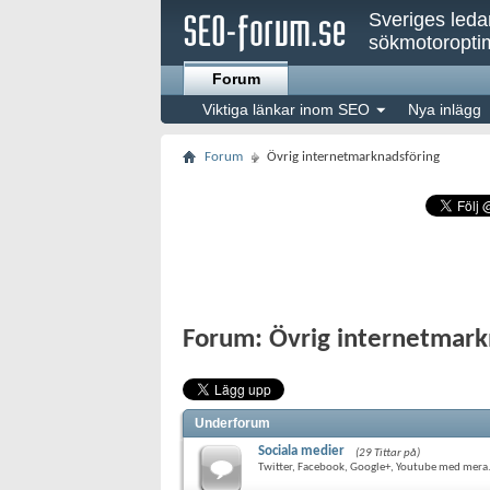
Sveriges led
sökmotoroptim
Forum
Viktiga länkar inom SEO
Nya inlägg
Forum
Övrig internetmarknadsföring
Forum:
Övrig internetmark
Underforum
Sociala medier
(29 Tittar på)
Twitter, Facebook, Google+, Youtube med mera