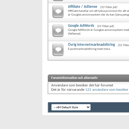
Affiliate / AdSense
(33 Tittar på)
Affiliate handlar om att tjäna provision för att s
är Googles annonssystem där du kan tjäna penga
Google AdWords
(24 Tittar på)
Google AdWords är Googles annonssystem med s
(AdSense).
Övrig internetmarknadsföring
(32 Titta
E-postmarknadsföring med mera.
Foruminformation och alternativ
Användare som besöker det här forumet
Det är för närvarande
122 användare som besöker 