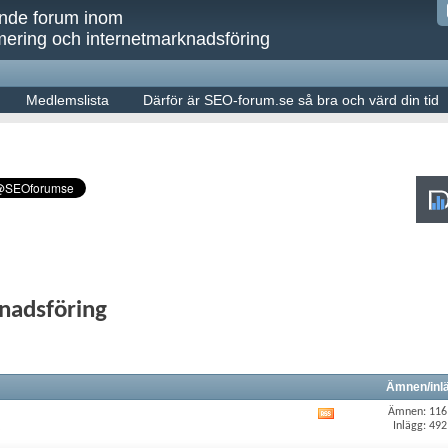
ande forum inom
ering och internetmarknadsföring
Medlemslista
Därför är SEO-forum.se så bra och värd din tid
nadsföring
Ämnen/inl
Ämnen: 116
Visa
Inlägg: 492
.
det
här