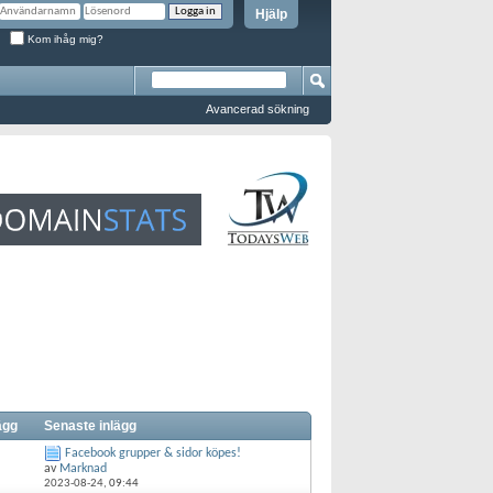
Hjälp
Kom ihåg mig?
Avancerad sökning
ägg
Senaste inlägg
Facebook grupper & sidor köpes!
av
Marknad
2023-08-24,
09:44