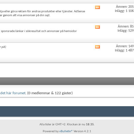
forumets
Ämnen: 205
Visa
RSS-
Inlägg: 1 106
älja eller göra reklam för andras produkter eller tjänster. AdSense
det
flöde
r genom att visa annonser på din sajt.
här
forumets
RSS-
Ämnen: 85
Visa
flöde
Inlägg: 529
ponsrade länkar i sökresultat och annonser på hemsidor
det
här
forumets
RSS-
Ämnen: 149
r på)
Visa
flöde
Inlägg: 1 487
det
här
forumets
RSS-
flöde
det här forumet
. (0 medlemmar & 122 gäster)
Alla tider är GMT +2. Klockan är nu
18:35
.
Powered by
vBulletin®
Version 4.2.1