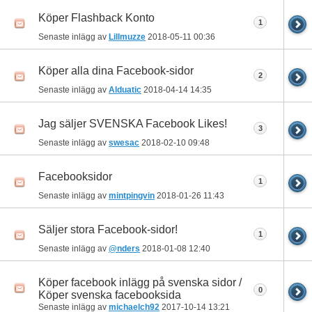
Köper Flashback Konto
1
Senaste inlägg av
Lillmuzze
2018-05-11
00:36
Köper alla dina Facebook-sidor
2
Senaste inlägg av
Alduatic
2018-04-14
14:35
Jag säljer SVENSKA Facebook Likes!
3
Senaste inlägg av
swesac
2018-02-10
09:48
Facebooksidor
1
Senaste inlägg av
mintpingvin
2018-01-26
11:43
Säljer stora Facebook-sidor!
1
Senaste inlägg av
@nders
2018-01-08
12:40
Köper facebook inlägg på svenska sidor /
0
Köper svenska facebooksida
Senaste inlägg av
michaelch92
2017-10-14
13:21