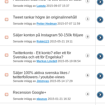
1
Senaste inlägg av
Laputa
2015-09-07
15:37
Tweet rankar högre än originalinnehåll
1
Senaste inlägg av
Petter Hedman
2015-07-07
11:59
Säljer konton på Instagram 50-150k följare
0
Senaste inlägg av
Robin123
2015-05-21
19:11
Twitterkonto - Ett konto? eller ett för
2
Svenska och ett för Engelska?
Senaste inlägg av
Markus Lövdell
2015-05-19
06:54
Säljer 100% aktiva svenska likes /
6
twitterfollowers / youtube-views
Senaste inlägg av
Jimmyas
2015-05-14
17:29
Recension Google+
4
Senaste inlägg av
plausus
2015-01-21
16:32