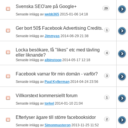
Svenska SEO'are på Google+
29
Senaste inlägg av
webb365
2015-01-06
14:18
Ger bort 50$ Facebook Advertising Credits.
1
Senaste inlägg av
Jimmyas
2014-06-29
21:38
Locka besökare, få "likes" etc med tävling
4
eller liknande?
Senaste inlägg av
albinstoop
2014-05-17
12:18
Facebook varnar för min domän - varför?
3
Senaste inlägg av
Paul Kyllerman
2014-04-24
23:56
Villkorstext kommersiellt forum
1
Senaste inlägg av
torkel
2014-01-10
21:04
Efterlyser ägare till större facebooksidor
2
Senaste inlägg av
Simonmasteron
2013-11-25
11:52