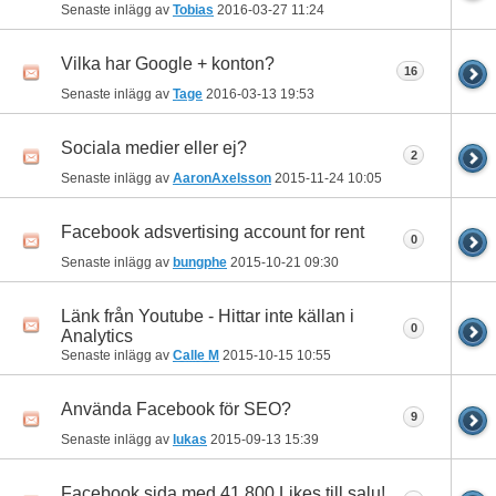
Senaste inlägg av
Tobias
2016-03-27
11:24
Vilka har Google + konton?
16
Senaste inlägg av
Tage
2016-03-13
19:53
Sociala medier eller ej?
2
Senaste inlägg av
AaronAxelsson
2015-11-24
10:05
Facebook adsvertising account for rent
0
Senaste inlägg av
bungphe
2015-10-21
09:30
Länk från Youtube - Hittar inte källan i
0
Analytics
Senaste inlägg av
Calle M
2015-10-15
10:55
Använda Facebook för SEO?
9
Senaste inlägg av
lukas
2015-09-13
15:39
Facebook sida med 41 800 Likes till salu!