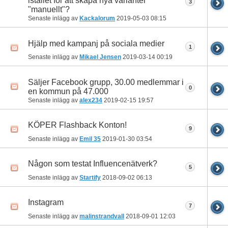
istället för att skapa nya varianter
3
"manuellt"?
Senaste inlägg av
Kackalorum
2019-05-03
08:15
Hjälp med kampanj på sociala medier
1
Senaste inlägg av
Mikael Jensen
2019-03-14
00:19
Säljer Facebook grupp, 30.00 medlemmar i
0
en kommun på 47.000
Senaste inlägg av
alex234
2019-02-15
19:57
KÖPER Flashback Konton!
9
Senaste inlägg av
Emil 35
2019-01-30
03:54
Någon som testat Influencenätverk?
5
Senaste inlägg av
Startify
2018-09-02
06:13
Instagram
7
Senaste inlägg av
malinstrandvall
2018-09-01
12:03