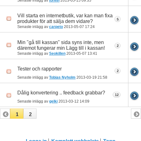
Senaste inlägg av
torkel
2013-05-15
09:35
Vill starta en internetbutik, var kan man fixa
5
produkter för att sälja dem vidare?
Senaste inlägg av
carpeto
2013-05-07
17:24
Min "gå till kassan" sida syns inte, men
2
däremot fungerar min Lägg till i kassan!
Senaste inlägg av
Seokillen
2013-05-07
13:41
Tester och rapporter
2
Senaste inlägg av
Tobias Nyholm
2013-03-19
21:58
Dålig konvertering .. feedback grabbar?
12
Senaste inlägg av
gelki
2013-03-12
14:09
1
2