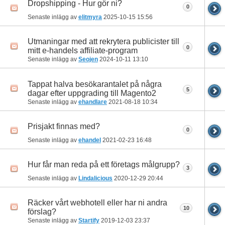
Dropshipping - Hur gör ni?
0
Senaste inlägg av
elitmyra
2025-10-15
15:56
Utmaningar med att rekrytera publicister till
0
mitt e-handels affiliate-program
Senaste inlägg av
Seojen
2024-10-11
13:10
Tappat halva besökarantalet på några
5
dagar efter uppgrading till Magento2
Senaste inlägg av
ehandlare
2021-08-18
10:34
Prisjakt finnas med?
0
Senaste inlägg av
ehandel
2021-02-23
16:48
Hur får man reda på ett företags målgrupp?
3
Senaste inlägg av
Lindalicious
2020-12-29
20:44
Räcker vårt webhotell eller har ni andra
10
förslag?
Senaste inlägg av
Startify
2019-12-03
23:37