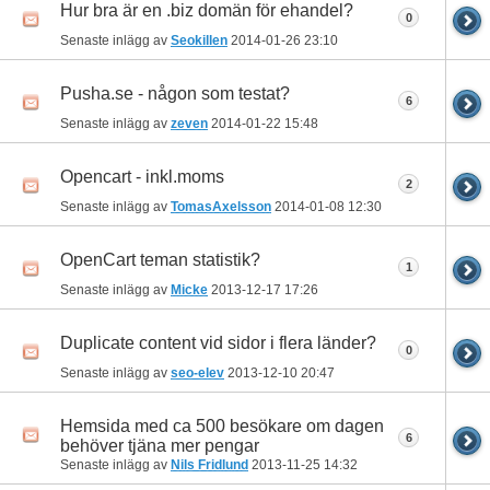
Hur bra är en .biz domän för ehandel?
0
Senaste inlägg av
Seokillen
2014-01-26
23:10
Pusha.se - någon som testat?
6
Senaste inlägg av
zeven
2014-01-22
15:48
Opencart - inkl.moms
2
Senaste inlägg av
TomasAxelsson
2014-01-08
12:30
OpenCart teman statistik?
1
Senaste inlägg av
Micke
2013-12-17
17:26
Duplicate content vid sidor i flera länder?
0
Senaste inlägg av
seo-elev
2013-12-10
20:47
Hemsida med ca 500 besökare om dagen
6
behöver tjäna mer pengar
Senaste inlägg av
Nils Fridlund
2013-11-25
14:32