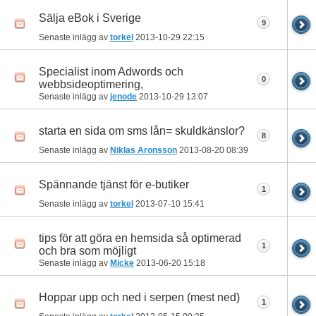
Sälja eBok i Sverige
9
Senaste inlägg av
torkel
2013-10-29
22:15
Specialist inom Adwords och
0
webbsideoptimering,
Senaste inlägg av
jenode
2013-10-29
13:07
starta en sida om sms lån= skuldkänslor?
8
Senaste inlägg av
Niklas Aronsson
2013-08-20
08:39
Spännande tjänst för e-butiker
1
Senaste inlägg av
torkel
2013-07-10
15:41
tips för att göra en hemsida så optimerad
1
och bra som möjligt
Senaste inlägg av
Micke
2013-06-20
15:18
Hoppar upp och ned i serpen (mest ned)
1