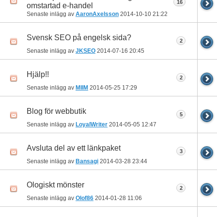
16
omstartad e-handel
Senaste inlägg av
AaronAxelsson
2014-10-10
21:22
Svensk SEO på engelsk sida?
2
Senaste inlägg av
JKSEO
2014-07-16
20:45
Hjälp!!
2
Senaste inlägg av
MIIM
2014-05-25
17:29
Blog för webbutik
5
Senaste inlägg av
LoyalWriter
2014-05-05
12:47
Avsluta del av ett länkpaket
3
Senaste inlägg av
Bansagi
2014-03-28
23:44
Ologiskt mönster
2
Senaste inlägg av
Olof86
2014-01-28
11:06