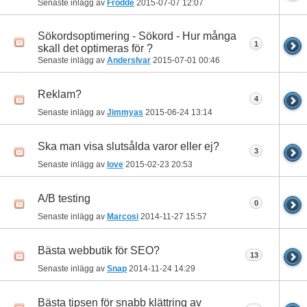
Senaste inlägg av
Frodde
2015-07-07
12:07
Sökordsoptimering - Sökord - Hur många
1
skall det optimeras för ?
Senaste inlägg av
AndersIvar
2015-07-01
00:46
Reklam?
4
Senaste inlägg av
Jimmyas
2015-06-24
13:14
Ska man visa slutsålda varor eller ej?
3
Senaste inlägg av
love
2015-02-23
20:53
A/B testing
0
Senaste inlägg av
Marcosi
2014-11-27
15:57
Bästa webbutik för SEO?
13
Senaste inlägg av
Snap
2014-11-24
14:29
Bästa tipsen för snabb klättring av