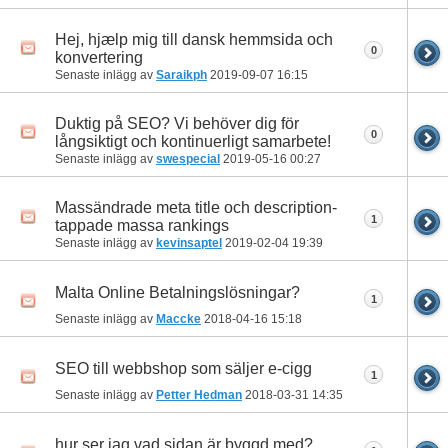
Hej, hjælp mig till dansk hemmsida och
0
konvertering
Senaste inlägg av
Saraikph
2019-09-07
16:15
Duktig på SEO? Vi behöver dig för
0
långsiktigt och kontinuerligt samarbete!
Senaste inlägg av
swespecial
2019-05-16
00:27
Massändrade meta title och description-
1
tappade massa rankings
Senaste inlägg av
kevinsaptel
2019-02-04
19:39
Malta Online Betalningslösningar?
1
Senaste inlägg av
Maccke
2018-04-16
15:18
SEO till webbshop som säljer e-cigg
1
Senaste inlägg av
Petter Hedman
2018-03-31
14:35
hur ser jag vad sidan är byggd med?