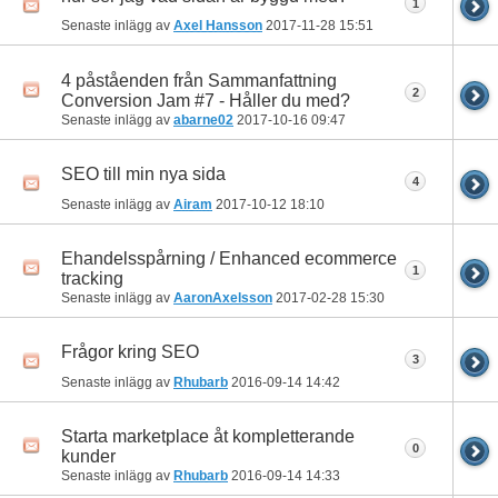
1
Senaste inlägg av
Axel Hansson
2017-11-28
15:51
4 påståenden från Sammanfattning
2
Conversion Jam #7 - Håller du med?
Senaste inlägg av
abarne02
2017-10-16
09:47
SEO till min nya sida
4
Senaste inlägg av
Airam
2017-10-12
18:10
Ehandelsspårning / Enhanced ecommerce
1
tracking
Senaste inlägg av
AaronAxelsson
2017-02-28
15:30
Frågor kring SEO
3
Senaste inlägg av
Rhubarb
2016-09-14
14:42
Starta marketplace åt kompletterande
0
kunder
Senaste inlägg av
Rhubarb
2016-09-14
14:33