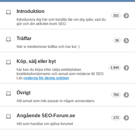
Introduktion
321
Introducera dig här och berätta lite om dig själv, vad du
gör och din aktivitet inom SEO.
Träffar
30
När vi medlemmar träffas och har kul :)
Köp, sälj eller byt
1 844
här kan du köpa eller sälja webbplatser,
kvalitetsdomännamn och annat som relaterar till SEO.
Läs
reglerna för denna sektion
.
Övrigt
783
Allt annat som inte passar in någon annanstans.
Angående SEO-Forum.se
173
Allt som handlar om själva forumet