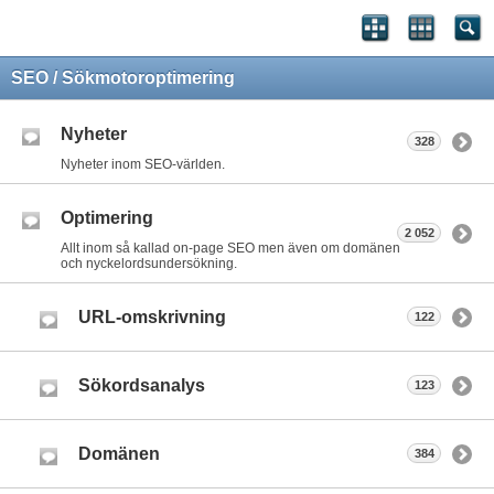
SEO / Sökmotoroptimering
Nyheter
328
Nyheter inom SEO-världen.
Optimering
2 052
Allt inom så kallad on-page SEO men även om domänen
och nyckelordsundersökning.
URL-omskrivning
122
Sökordsanalys
123
Domänen
384