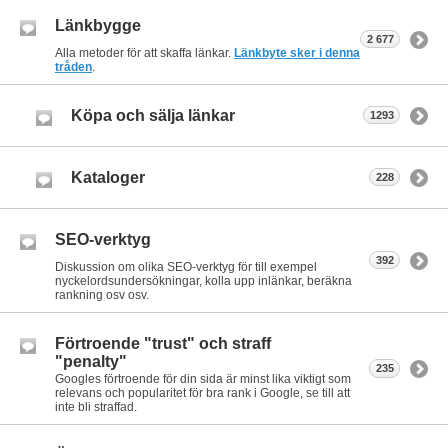
Länkbygge
2 677
Alla metoder för att skaffa länkar.
Länkbyte sker i denna
tråden
.
Köpa och sälja länkar
1293
Kataloger
228
SEO-verktyg
392
Diskussion om olika SEO-verktyg för till exempel
nyckelordsundersökningar, kolla upp inlänkar, beräkna
rankning osv osv.
Förtroende "trust" och straff
"penalty"
235
Googles förtroende för din sida är minst lika viktigt som
relevans och popularitet för bra rank i Google, se till att
inte bli straffad.