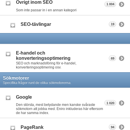
Övrigt inom SEO
1 004
Som inte passar in i en annan kategori
SEO-tävlingar
19
E-handel och
konverteringsoptimering
69
SEO och marknadsföring för e-handel,
konverteringsoptimering osv.
Sökmotorer
Specifika frågor runt de olika sökmotorerna.
Google
1 020
Den största, mest betydande men kanske svåraste
sökmotorn att jobba med. Eniro inkluderas här eftersom
de har samma index.
PageRank
94