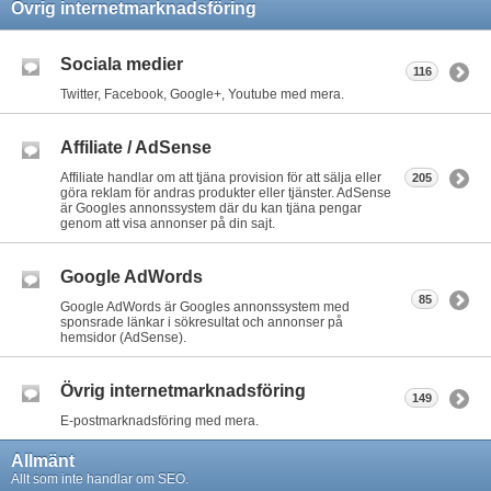
Övrig internetmarknadsföring
Sociala medier
116
Twitter, Facebook, Google+, Youtube med mera.
Affiliate / AdSense
Affiliate handlar om att tjäna provision för att sälja eller
205
göra reklam för andras produkter eller tjänster. AdSense
är Googles annonssystem där du kan tjäna pengar
genom att visa annonser på din sajt.
Google AdWords
85
Google AdWords är Googles annonssystem med
sponsrade länkar i sökresultat och annonser på
hemsidor (AdSense).
Övrig internetmarknadsföring
149
E-postmarknadsföring med mera.
Allmänt
Allt som inte handlar om SEO.