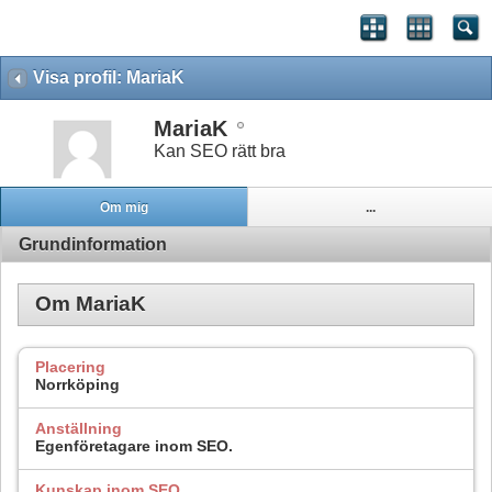
Visa profil: MariaK
MariaK
Kan SEO rätt bra
Om mig
...
Grundinformation
Om MariaK
Placering
Norrköping
Anställning
Egenföretagare inom SEO.
Kunskap inom SEO