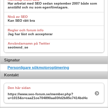
Har arbetat med SEO sedan september 2007 både som
anställd och nu som egenföretagare.
Nivå av SEO
Kan SEO rätt bra
Regler och forum info
Jag har läst och accepterar
Användarnamn på Twitter
seotrend_se
Signatur
Personligare sökmotoroptimering
Kontakt
Den här sidan
https://www.seo-forum.se/member.php?
u=1015&s=caa21ce704890aa03fd2b85c7414bd4c