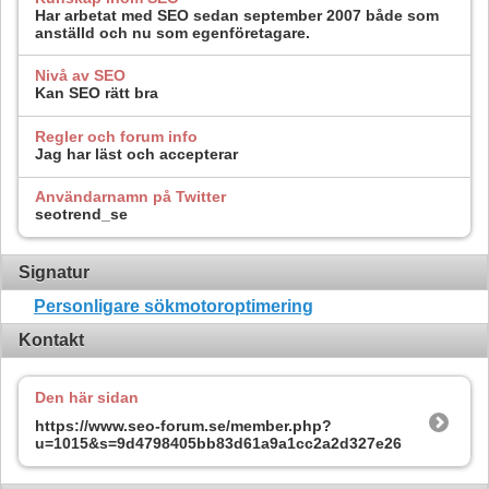
Har arbetat med SEO sedan september 2007 både som
anställd och nu som egenföretagare.
Nivå av SEO
Kan SEO rätt bra
Regler och forum info
Jag har läst och accepterar
Användarnamn på Twitter
seotrend_se
Signatur
Personligare sökmotoroptimering
Kontakt
Den här sidan
https://www.seo-forum.se/member.php?
u=1015&s=9d4798405bb83d61a9a1cc2a2d327e26