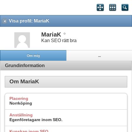
Visa profil: MariaK
MariaK
Kan SEO rätt bra
Om mig
...
Grundinformation
Om MariaK
Placering
Norrköping
Anställning
Egenföretagare inom SEO.
Kunskap inom SEO