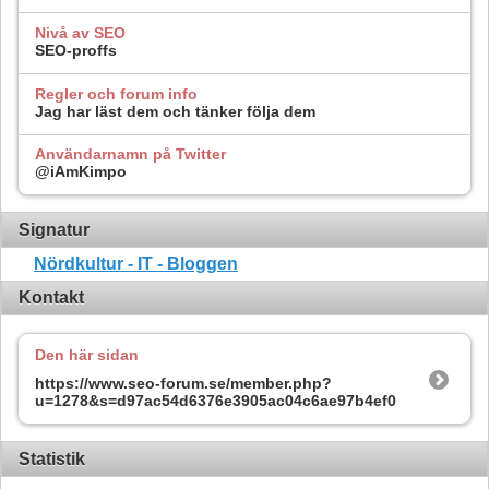
Nivå av SEO
SEO-proffs
Regler och forum info
Jag har läst dem och tänker följa dem
Användarnamn på Twitter
@iAmKimpo
Signatur
Nördkultur - IT - Bloggen
Kontakt
Den här sidan
https://www.seo-forum.se/member.php?
u=1278&s=d97ac54d6376e3905ac04c6ae97b4ef0
Statistik