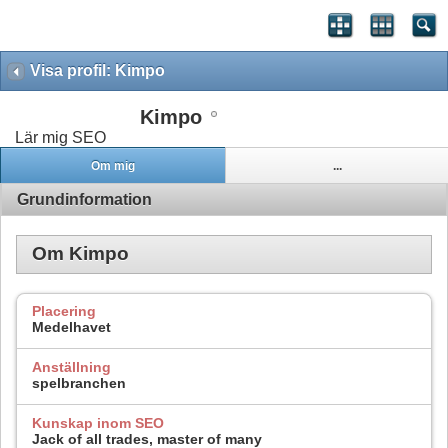
Visa profil: Kimpo
Kimpo
Lär mig SEO
Om mig
...
Grundinformation
Om Kimpo
Placering
Medelhavet
Anställning
spelbranchen
Kunskap inom SEO
Jack of all trades, master of many