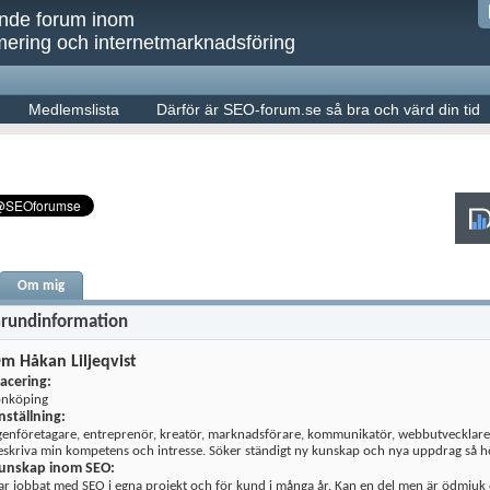
ande forum inom
ering och internetmarknadsföring
Medlemslista
Därför är SEO-forum.se så bra och värd din tid
Om mig
rundinformation
m Håkan Liljeqvist
lacering:
önköping
nställning:
genföretagare, entreprenör, kreatör, marknadsförare, kommunikatör, webbutvecklare
eskriva min kompetens och intresse. Söker ständigt ny kunskap och nya uppdrag så hö
unskap inom SEO:
ar jobbat med SEO i egna projekt och för kund i många år. Kan en del men är ödmjuk oc