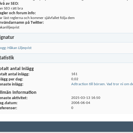
ivå av SEO:
an SEO rätt bra
egler och forum info:
ar läst reglerna och kommer självfallet följa dem
nvändarnamn på Twitter:
kanliljeqvist
ignatur
logg: Håkan Liljeqvist
tatistik
otalt antal inlägg
otalt antal inlägg
161
nlägg per dag
0,02
enaste inlägg
Adtraction till börsen. Vad tror ni om d
llmän information
enaste aktivitet
2025-03-13
16:50
eg.datum
2006-06-04
eferenser
0