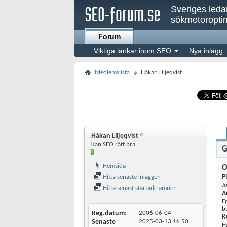
Sveriges led
sökmotoroptim
Forum
Viktiga länkar inom SEO
Nya inlägg
Medlemslista
Håkan Liljeqvist
Håkan Liljeqvist
Kan SEO rätt bra
G
Hemsida
O
P
Hitta senaste inläggen
J
Hitta senast startade ämnen
A
E
b
Reg.datum
2006-06-04
K
Senaste
2025-03-13
16:50
H