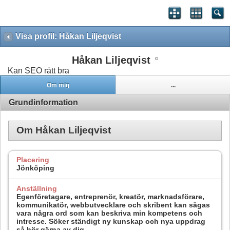
Visa profil: Håkan Liljeqvist
Håkan Liljeqvist
Kan SEO rätt bra
Om mig
...
Grundinformation
Om Håkan Liljeqvist
Placering
Jönköping
Anställning
Egenföretagare, entreprenör, kreatör, marknadsförare,
kommunikatör, webbutvecklare och skribent kan sägas
vara några ord som kan beskriva min kompetens och
intresse. Söker ständigt ny kunskap och nya uppdrag
så hör gärna av dig.