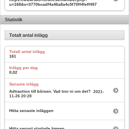
u=168&s=3770bcadf4a46a8a4c5f70ff4feff497
Statistik
Totalt antal inlägg
Totalt antal inlägg
161
Inlägg per dag
0,02
Senaste inlägg
Adtraction till börsen. Vad tror ni om det?
2021-
11-26
20:28
Hitta senaste inläggen
Hitta senast startade ämnen