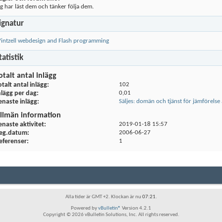
ag har läst dem och tänker följa dem.
ignatur
intzell webdesign and Flash programming
tatistik
otalt antal inlägg
otalt antal inlägg
102
nlägg per dag
0,01
enaste inlägg
Säljes: domän och tjänst för jämförel
llmän information
enaste aktivitet
2019-01-18
15:57
eg.datum
2006-06-27
eferenser
1
Alla tider är GMT +2. Klockan är nu
07:21
.
Powered by
vBulletin®
Version 4.2.1
Copyright © 2026 vBulletin Solutions, Inc. All rights reserved.