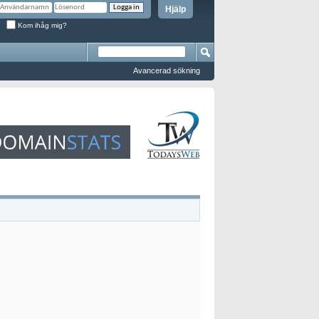
Hjälp
Kom ihåg mig?
Avancerad sökning