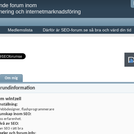
ande forum inom
ering och internetmarknadsföring
Medlemslista
Därför är SEO-forum.se så bra och värd din tid
Om mig
rundinformation
m wintzell
nställning:
ebbdesigner, flashprogrammerare
unskap inom SEO:
iss erfarenhet.
ivå av SEO:
an SEO rätt bra
egler och forum info: