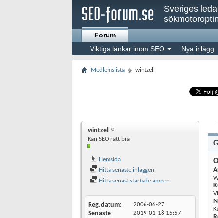
Sveriges led
sökmotoroptim
Forum
Viktiga länkar inom SEO
Nya inlägg
Medlemslista
wintzell
wintzell
Kan SEO rätt bra
G
Hemsida
O
A
Hitta senaste inläggen
W
Hitta senast startade ämnen
K
V
N
Reg.datum
2006-06-27
K
Senaste
2019-01-18
15:57
R