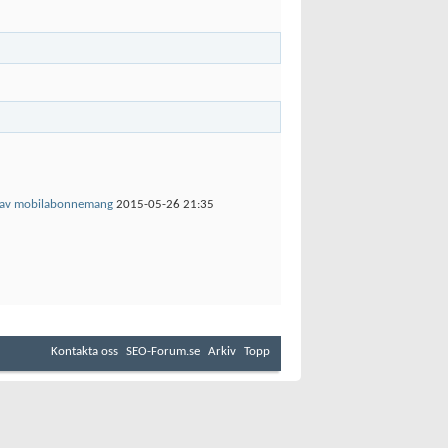
se av mobilabonnemang
2015-05-26
21:35
Kontakta oss
SEO-Forum.se
Arkiv
Topp