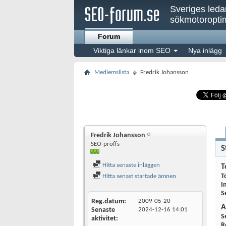
Sveriges led
sökmotoroptim
Forum
Viktiga länkar inom SEO
Nya inlägg
Medlemslista
Fredrik Johansson
Fredrik Johansson
SEO-proffs
S
Hitta senaste inläggen
T
T
Hitta senast startade ämnen
I
S
Reg.datum
2009-05-20
A
Senaste
2024-12-16
14:01
S
aktivitet
R