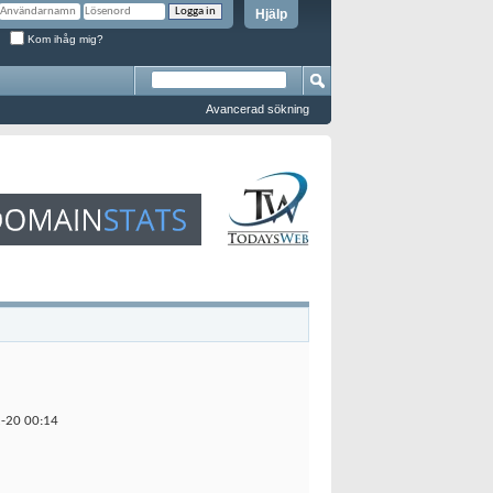
Hjälp
Kom ihåg mig?
Avancerad sökning
2-20
00:14