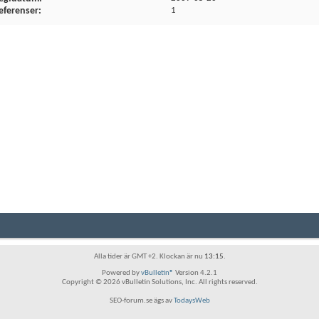
eferenser
1
Alla tider är GMT +2. Klockan är nu
13:15
.
Powered by
vBulletin®
Version 4.2.1
Copyright © 2026 vBulletin Solutions, Inc. All rights reserved.
SEO-forum.se ägs av
TodaysWeb