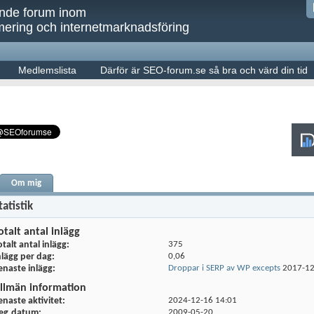
ande forum inom
ering och internetmarknadsföring
Medlemslista
Därför är SEO-forum.se så bra och värd din tid
Om mig
tatistik
otalt antal inlägg
otalt antal inlägg
375
nlägg per dag
0,06
enaste inlägg
Droppar i SERP av WP excepts
2017-1
llmän information
enaste aktivitet
2024-12-16
14:01
eg.datum
2009-05-20