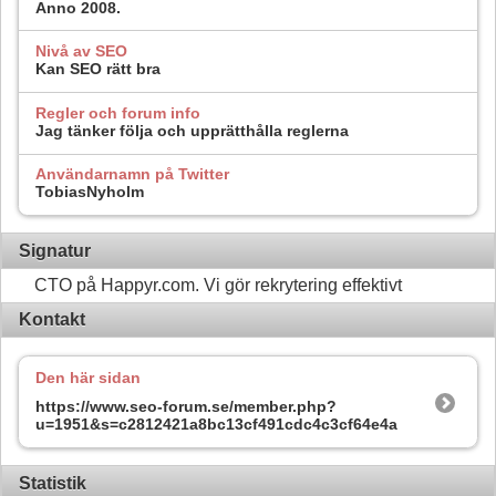
Anno 2008.
Nivå av SEO
Kan SEO rätt bra
Regler och forum info
Jag tänker följa och upprätthålla reglerna
Användarnamn på Twitter
TobiasNyholm
Signatur
CTO på Happyr.com. Vi gör rekrytering effektivt
Kontakt
Den här sidan
https://www.seo-forum.se/member.php?
u=1951&s=c2812421a8bc13cf491cdc4c3cf64e4a
Statistik