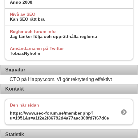
Anno 2008.
Nivå av SEO
Kan SEO rätt bra
Regler och forum info
Jag tänker följa och upprätthålla reglerna
Användarnamn på Twitter
TobiasNyholm
Signatur
CTO på Happyr.com. Vi gör rekrytering effektivt
Kontakt
Den här sidan
https://www.seo-forum.se/member.php?
u=1951&s=a1f2e2f86792d4a77aac308fd7f67d0e
Statistik