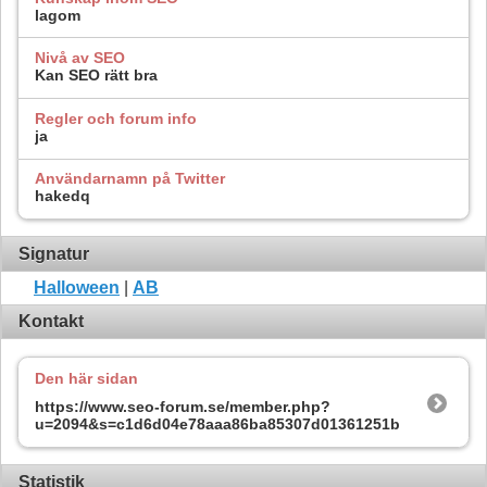
lagom
Nivå av SEO
Kan SEO rätt bra
Regler och forum info
ja
Användarnamn på Twitter
hakedq
Signatur
Halloween
|
AB
Kontakt
Den här sidan
https://www.seo-forum.se/member.php?
u=2094&s=c1d6d04e78aaa86ba85307d01361251b
Statistik