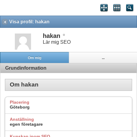
Visa profil: hakan
hakan
Lär mig SEO
Om mig
...
Grundinformation
Om hakan
Placering
Göteborg
Anställning
egen företagare
Kunskap inom SEO