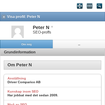
Visa profil: Peter N
Peter N
SEO-proffs
Om mig
...
Grundinformation
Om Peter N
Anställning
Driver Comparico AB
Kunskap inom SEO
Har jobbat med det sedan 2009.
Nivå av SEO