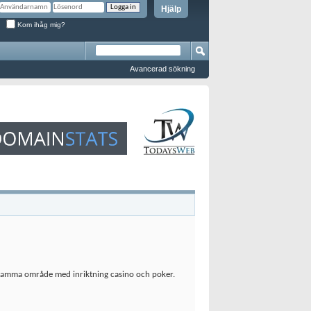
Hjälp
Kom ihåg mig?
Avancerad sökning
t samma område med inriktning casino och poker.