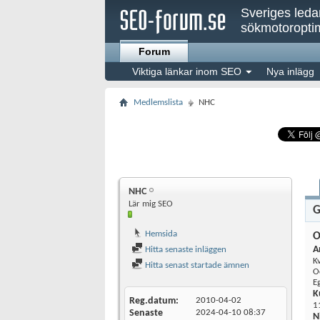
Sveriges led
sökmotoroptim
Forum
Viktiga länkar inom SEO
Nya inlägg
Medlemslista
NHC
NHC
Lär mig SEO
G
Hemsida
O
A
Hitta senaste inläggen
K
Hitta senast startade ämnen
O
E
K
Reg.datum
2010-04-02
11
Senaste
2024-04-10
08:37
N