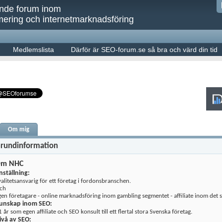
ande forum inom
ering och internetmarknadsföring
Medlemslista
Därför är SEO-forum.se så bra och värd din tid
Om mig
rundinformation
m NHC
nställning:
valitetsansvarig för ett företag i fordonsbranschen.
ch
gen företagare - online marknadsföring inom gambling segmentet - affiliate inom de
unskap inom SEO:
 år som egen affiliate och SEO konsult till ett flertal stora Svenska företag.
ivå av SEO: