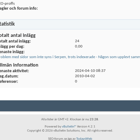
EO-proffs
egler och forum info:
tatistik
otalt antal inlägg
otalt antal inlägg
24
nlägg per dag
0,00
enaste inlägg
roblem med sidor som inte syns i Serpen, trots indexerade - Någon som upplevt sam
llmän information
enaste aktivitet
2024-04-10
08:37
eg.datum
2010-04-02
eferenser
0
Alla tider är GMT +2. Klockan är nu
23:28
.
Powered by
vBulletin®
Version 4.2.1
Copyright © 2026 vBulletin Solutions, Inc. All rights reserved.
SEO-forum.se ägs av
TodaysWeb