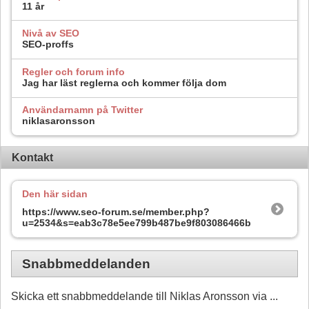
11 år
Nivå av SEO
SEO-proffs
Regler och forum info
Jag har läst reglerna och kommer följa dom
Användarnamn på Twitter
niklasaronsson
Kontakt
Den här sidan
https://www.seo-forum.se/member.php?
u=2534&s=eab3c78e5ee799b487be9f803086466b
Snabbmeddelanden
Skicka ett snabbmeddelande till Niklas Aronsson via ...