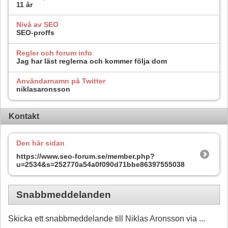
11 år
Nivå av SEO
SEO-proffs
Regler och forum info
Jag har läst reglerna och kommer följa dom
Användarnamn på Twitter
niklasaronsson
Kontakt
Den här sidan
https://www.seo-forum.se/member.php?
u=2534&s=252770a54a0f090d71bbe86397555038
Snabbmeddelanden
Skicka ett snabbmeddelande till Niklas Aronsson via ...