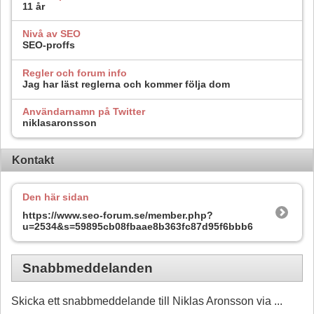
11 år
Nivå av SEO
SEO-proffs
Regler och forum info
Jag har läst reglerna och kommer följa dom
Användarnamn på Twitter
niklasaronsson
Kontakt
Den här sidan
https://www.seo-forum.se/member.php?
u=2534&s=59895cb08fbaae8b363fc87d95f6bbb6
Snabbmeddelanden
Skicka ett snabbmeddelande till Niklas Aronsson via ...