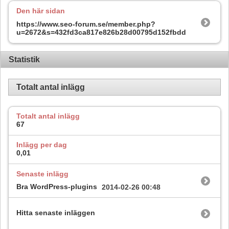
Den här sidan
https://www.seo-forum.se/member.php?
u=2672&s=432fd3ca817e826b28d00795d152fbdd
Statistik
Totalt antal inlägg
Totalt antal inlägg
67
Inlägg per dag
0,01
Senaste inlägg
Bra WordPress-plugins
2014-02-26
00:48
Hitta senaste inläggen