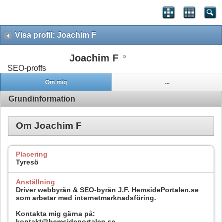
Visa profil: Joachim F
Joachim F
SEO-proffs
Om mig
...
Grundinformation
Om Joachim F
Placering
Tyresö
Anställning
Driver webbyrån & SEO-byrån J.F. HemsidePortalen.se
som arbetar med internetmarknadsföring.
Kontakta mig gärna på:
kontakt@hemsideportalen.se