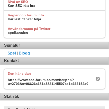
Nivå av SEO
Kan SEO rätt bra
Regler och forum info
Har läst, tänker följa.
Användarnamn på Twitter
spelkanalen
Signatur
Spel
|
Blogg
Kontakt
Den här sidan
https://www.seo-forum.se/member.php?
u=2703&s=06626a181a3821145507ae1b336152a0
Statistik