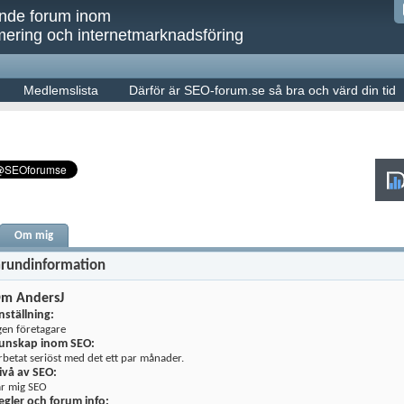
ande forum inom
ering och internetmarknadsföring
Medlemslista
Därför är SEO-forum.se så bra och värd din tid
Om mig
rundinformation
m AndersJ
nställning:
gen företagare
unskap inom SEO:
rbetat seriöst med det ett par månader.
ivå av SEO:
är mig SEO
egler och forum info: