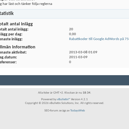
ag har läst och tänker följa reglerna
tatistik
otalt antal inlägg
otalt antal inlägg
20
nlägg per dag
0,00
enaste inlägg
Rabattkoder till Google AdWords på 75
llmän information
enaste aktivitet
2013-03-08
01:09
eg.datum
2011-03-09
eferenser
0
Alla tider är GMT +2. Klockan är nu
18:34
.
Powered by
vBulletin®
Version 4.2.1
Copyright © 2026 vBulletin Solutions, Inc. All rights reserved.
SEO-forum.se ägs av
TodaysWeb