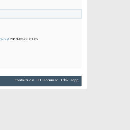
0kr/st
2013-03-08
01:09
Kontakta oss
SEO-Forum.se
Arkiv
Topp