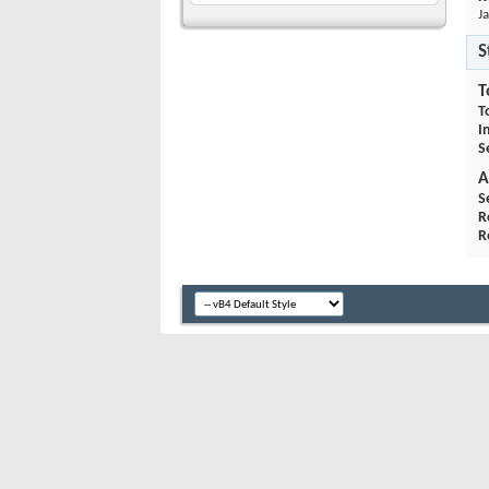
J
S
T
T
I
S
A
S
R
R