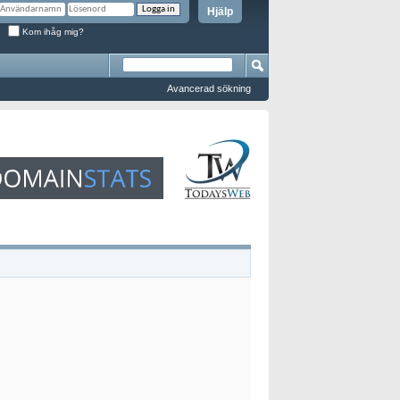
Hjälp
Kom ihåg mig?
Avancerad sökning