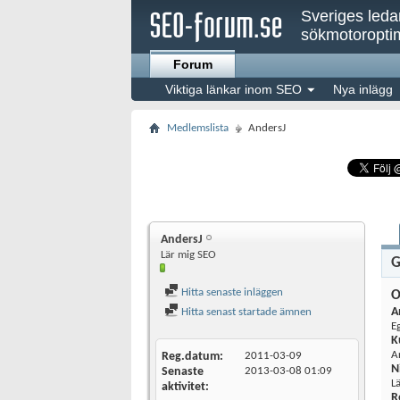
Sveriges led
sökmotoroptim
Forum
Viktiga länkar inom SEO
Nya inlägg
Medlemslista
AndersJ
AndersJ
Lär mig SEO
G
Hitta senaste inläggen
O
A
Hitta senast startade ämnen
E
K
A
Reg.datum
2011-03-09
N
Senaste
2013-03-08
01:09
L
aktivitet
R