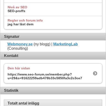
Nivå av SEO
SEO-proffs
Regler och forum info
jag har läst dem
Signatur
Webmoney.se
(ny blogg) |
MarketingLab
(Consulting)
Kontakt
Den här sidan
https://www.seo-forum.se/member.php?
u=29&s=91622259adb478b33c5850fa3c2c3ce7
Statistik
Totalt antal inlägg