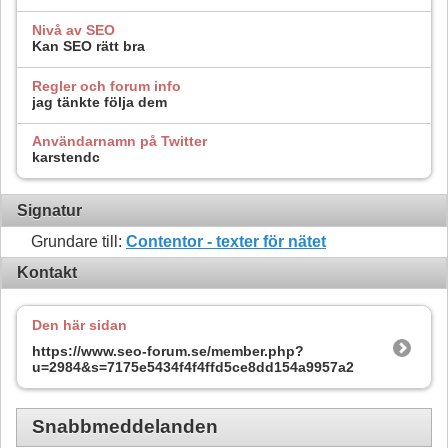
Nivå av SEO
Kan SEO rätt bra
Regler och forum info
jag tänkte följa dem
Användarnamn på Twitter
karstendc
Signatur
Grundare till:
Contentor - texter för nätet
Kontakt
Den här sidan
https://www.seo-forum.se/member.php?
u=2984&s=7175e5434f4f4ffd5ce8dd154a9957a2
Snabbmeddelanden