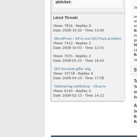
aktivitet
J
w
Latest Threads
w
Views: 7816 - Replies: 0
w
Date: 2008-10-20 - Time: 13:40
K
H
WordPress / All in one SEO Pack problem
g
Views: 7412 - Replies: 2
N
Date: 2008-10-03 - Time: 12:55
L
R
Views: 7015 - Replies: 2
Ja
Date: 2008-05-25 - Time: 16:54
SEO-forumet gillar mig
S
Views: 10718 - Replies: 6
Date: 2008-04-10 - Time: 17:58
T
Optimering webbshop - vitvaror
T
Views: 6140 - Replies: 0
I
Date: 2008-02-13 - Time: 14:12
S
A
S
R
R