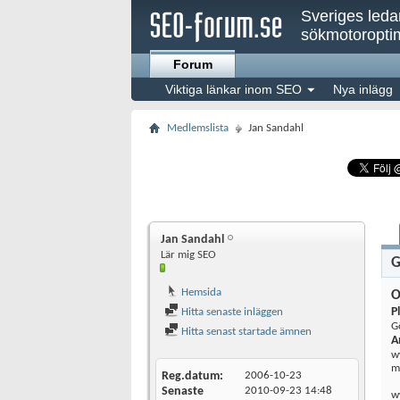
Sveriges led
sökmotoroptim
Forum
Viktiga länkar inom SEO
Nya inlägg
Medlemslista
Jan Sandahl
Jan Sandahl
Lär mig SEO
G
Hemsida
O
P
Hitta senaste inläggen
G
Hitta senast startade ämnen
A
w
m
Reg.datum
2006-10-23
Senaste
2010-09-23
14:48
w