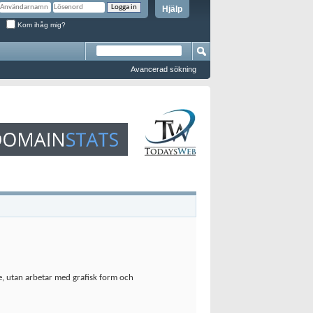
Hjälp
Kom ihåg mig?
Avancerad sökning
e, utan arbetar med grafisk form och