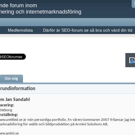
ande forum inom
ering och internetmarknadsföring
Medlemslista
Därför är SEO-forum.se så bra och värd din tid
Om mig
rundinformation
m Jan Sandahl
lacering:
öteborg
nställning:
ww.untitled.se är min personliga portfolio. Fn våren/sommaren 2007 frilansar jag int
arknadsföring för webb och bildproduktion på Armini Solutions AB,
ww.amini.se