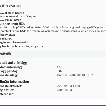
ag finns även här:
ww.bildlosningar.se
ww.onlinemarknadsföring.se
ww.armini-intern
unskap inom SEO:
ar läst in mig på SEO sedan hösten 2006, och haft framgång med onpage-SEO genom
enomtänkt copy både för "människa och maskin". Skapar ganska lätt en PR5 sida, med 
ivå av SEO:
är mig SEO
egler och forum info:
g har läst och tänker följa reglerna.
tatistik
otalt antal inlägg
otalt antal inlägg
174
nlägg per dag
0,02
enaste inlägg
Jane här...
2009-02-13
01:02
llmän information
enaste aktivitet
2010-09-23
14:48
eg.datum
2006-10-23
eferenser
0