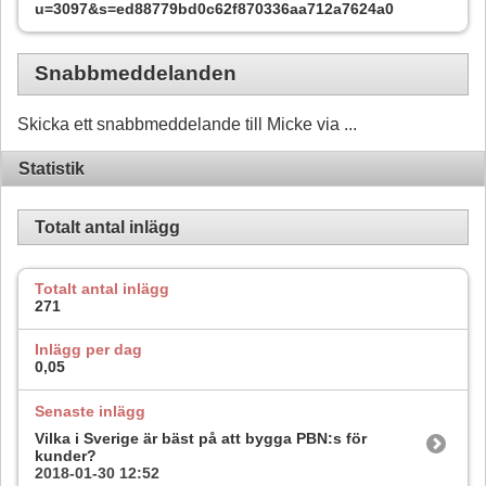
u=3097&s=ed88779bd0c62f870336aa712a7624a0
Snabbmeddelanden
Skicka ett snabbmeddelande till Micke via ...
Statistik
Totalt antal inlägg
Totalt antal inlägg
271
Inlägg per dag
0,05
Senaste inlägg
Vilka i Sverige är bäst på att bygga PBN:s för
kunder?
2018-01-30
12:52