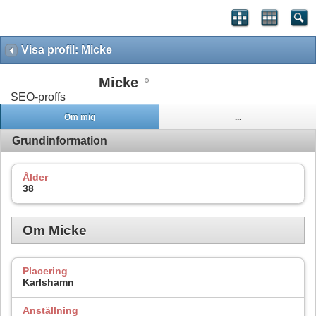
Visa profil: Micke
Micke
SEO-proffs
Om mig
...
Grundinformation
Ålder
38
Om Micke
Placering
Karlshamn
Anställning