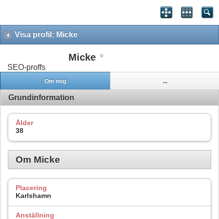
Visa profil: Micke
Micke
SEO-proffs
Om mig
...
Grundinformation
Ålder
38
Om Micke
Placering
Karlshamn
Anställning