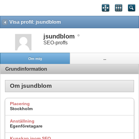
Visa profil: jsundblom
jsundblom
SEO-proffs
Om mig
...
Grundinformation
Om jsundblom
Placering
Stockholm
Anställning
Egenföretagare
Kunskap inom SEO